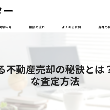
実績紹介
相談の流れ
よくある質問
当社の
買取
相続
る不動産売却の秘訣とは
土地
な査定方法
立ち退き
査定