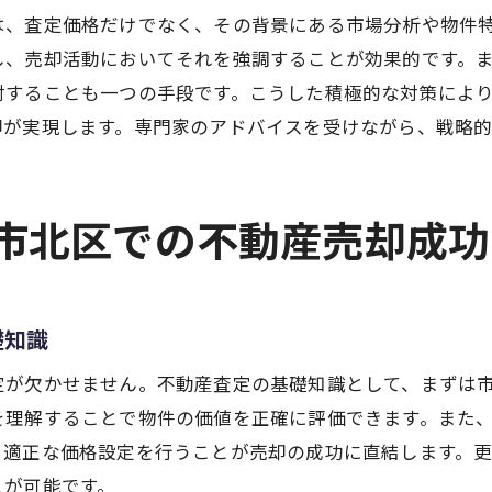
は、査定価格だけでなく、その背景にある市場分析や物件
大阪市北区での販売促進活動のポイント
し、売却活動においてそれを強調することが効果的です。
購入希望者への魅力的なプレゼンテーション
討することも一つの手段です。こうした積極的な対策によ
交渉術を活かした契約締結までの流れ
却が実現します。専門家のアドバイスを受けながら、戦略
売却後のアフターケアと信頼構築
物件特性を最大限に活かす大阪市北区不動産売却の査定
阪市北区での不動産売却成
物件特性を活かした査定の基準
リフォームや修繕のタイミングと効果
周辺環境と物件価値の関係
礎知識
地域資産を引き立てる査定の視点
潜在価値を引き出す査定アプローチ
定が欠かせません。不動産査定の基礎知識として、まずは
を理解することで物件の価値を正確に評価できます。また
効果的なプロモーション戦略の構築
、適正な価格設定を行うことが売却の成功に直結します。
大阪市北区での査定が導く不動産売却の最適価格設定
とが可能です。