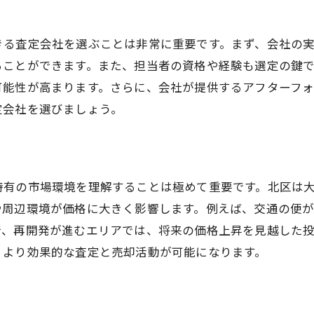
査定におけるリスクの見極め方
宅建士が注目する付加価値の要素
きる査定会社を選ぶことは非常に重要です。まず、会社の
ることができます。また、担当者の資格や経験も選定の鍵
査定後の具体的なアクションプラン
可能性が高まります。さらに、会社が提供するアフターフ
大阪市北区での不動産売却査定の流れと成功へのステッ
定会社を選びましょう。
査定プロセスの全体像を把握する
初回相談で確認すべき事項と準備
現地調査とその重要性
特有の市場環境を理解することは極めて重要です。北区は
市場分析の手法と査定への反映
や周辺環境が価格に大きく影響します。例えば、交通の便
査定結果の解釈と対策
で、再開発が進むエリアでは、将来の価格上昇を見越した
売却活動への具体的な連携方法
、より効果的な査定と売却活動が可能になります。
査定を活かした大阪市北区不動産売却の効果的な進め方
査定結果を基にした価格設定戦略
効果的なマーケティング手法の選定