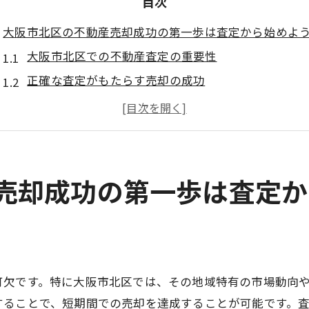
目次
大阪市北区の不動産売却成功の第一歩は査定から始めよ
大阪市北区での不動産査定の重要性
正確な査定がもたらす売却の成功
査定を依頼する前に知っておくべきポイント
信頼できる不動産査定会社の選び方
大阪市北区特有の市場環境の理解
査定結果を最大限に活用する方法
産売却成功の第一歩は査定
査定が決める！大阪市北区での不動産売却成功の秘訣と
成功する不動産売却に必要な査定の基礎知識
大阪市北区での査定の流れを知る
査定で注目すべき物件の特性
可欠です。特に大阪市北区では、その地域特有の市場動向
市場価格と査定価格の違いを理解する
することで、短期間での売却を達成することが可能です。