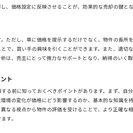
査定結果を活かした売却戦略の立て方
解し、価格設定に反映させることが、効果的な売却の鍵と
不動産査定で得られる付加価値の活用
不動産売却の査定で知るべき大阪市北区の市場動向
大阪市北区の最新不動産市場動向
す。ただし、単に価格を提示するだけでなく、物件の長所
過去の市場データが教える売却のタイミング
ことで、買い手の興味を引くことができます。また、適切
地域特性が不動産売却に与える影響
分析は、売主にとって強力なサポートとなり、納得のいく取
市場動向を査定に反映する方法
イント
競合物件の動向を把握する重要性
査定を通じて市場の未来を読む
頼する前に知っておくべきポイントがあります。まず、自
宅建士が教える大阪市北区不動産売却の査定ポイント
辺環境の変化が価格にどう影響するのか、基本的な知識を
、異なる視点から物件の評価を受けることで、より正確な
大阪市北区での宅建士の役割と責任
けます。
プロが教える正確な査定のためのポイント
宅建士の視点から見る物件評価基準