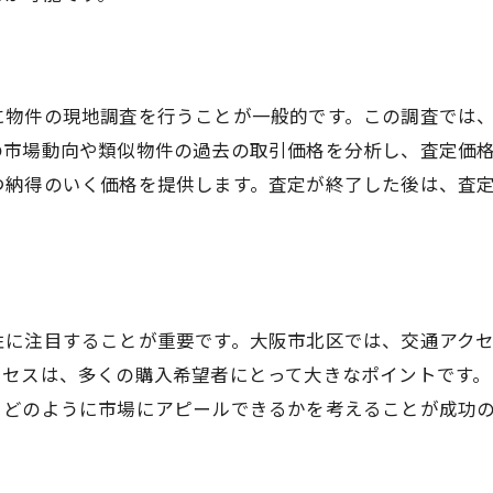
査定が決定する売却価格の重要性
価格設定の際に考慮すべき市場要因
価格交渉を有利に進める方法
に物件の現地調査を行うことが一般的です。この調査では
売主の利益を最大化する価格設定
の市場動向や類似物件の過去の取引価格を分析し、査定価
競合との差別化を図る価格戦略
つ納得のいく価格を提供します。査定が終了した後は、査
査定結果を基にした価格再調整のタイミング
性に注目することが重要です。大阪市北区では、交通アク
クセスは、多くの購入希望者にとって大きなポイントです
、どのように市場にアピールできるかを考えることが成功