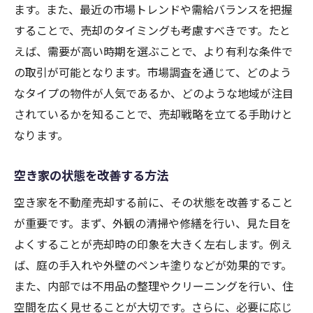
ます。また、最近の市場トレンドや需給バランスを把握
競合物件の分析と比較
することで、売却のタイミングも考慮すべきです。たと
市況に応じた戦略の変更
えば、需要が高い時期を選ぶことで、より有利な条件で
不動産会社が提供する最新情報
の取引が可能となります。市場調査を通じて、どのよう
なタイプの物件が人気であるか、どのような地域が注目
地域の不動産専門家の意見を活用
されているかを知ることで、売却戦略を立てる手助けと
安心の不動産売却大阪市の空き家を有効活用す
なります。
るには
信頼できるパートナーの選定
空き家の状態を改善する方法
売却プロセスの完全ガイド
空き家を不動産売却する前に、その状態を改善すること
トラブルを避けるための注意点
が重要です。まず、外観の清掃や修繕を行い、見た目を
法的手続きと契約の詳細
よくすることが売却時の印象を大きく左右します。例え
コミュニケーションと透明性の重要性
ば、庭の手入れや外壁のペンキ塗りなどが効果的です。
売却後のフォローアップサービス
また、内部では不用品の整理やクリーニングを行い、住
大阪市エリアで空き家売却成功のためのポイン
空間を広く見せることが大切です。さらに、必要に応じ