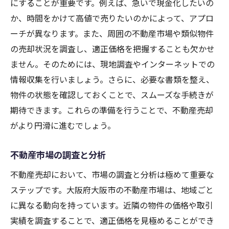
にすることが重要です。例えば、急いで現金化したいの
税務上のメリットと考慮点
か、時間をかけて高値で売りたいのかによって、アプロ
資産運用の専門家と相談する
ーチが異なります。また、周囲の不動産市場や類似物件
空き家の価値を高める大阪市での不動産売却戦
の売却状況を調査し、適正価格を把握することも欠かせ
略
ません。そのためには、現地調査やインターネットでの
市場での差別化ポイントを探る
情報収集を行いましょう。さらに、必要な書類を整え、
ターゲットバイヤーの分析
物件の状態を確認しておくことで、スムーズな手続きが
効果的なマーケティング戦術
期待できます。これらの準備を行うことで、不動産売却
がより円滑に進むでしょう。
改装と修繕による価値向上
環境や地域資源を活用する
不動産市場の調査と分析
売却のタイミングを見極める
不動産売却において、市場の調査と分析は極めて重要な
大阪市の不動産市場を知り尽くす空き家売却ガ
ステップです。大阪府大阪市の不動産市場は、地域ごと
イド
に異なる動向を持っています。近隣の物件の価格や取引
地域の不動産市場動向の把握
実績を調査することで、適正価格を見極めることができ
エリア特性と人気の高い条件