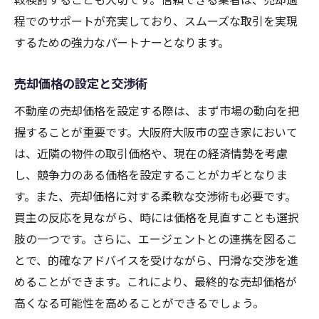
売却後のコミュニティ発展事例
程でのサポートが充実しており、スムーズな取引を実現
持続可能な不動産活用の実践
するための強力なパートナーとなります。
プロが教える大阪市での空き家不動産売却の流
れ
売却価格の設定と交渉術
空き家売却開始前のチェックリスト
不動産の売却価格を設定する際は、まず市場の動向を把
不動産査定の進め方と注意点
握することが重要です。大阪府大阪市の空き家において
購入希望者の具体的な探し方
は、近隣の物件の取引価格や、現在の経済情勢を考慮
交渉と契約の進め方
し、競争力のある価格を設定することがカギとなりま
す。また、売却価格に対する柔軟な交渉術も必要です。
引き渡しまでの流れと準備
買主の反応を見ながら、時には価格を見直すことも選択
売却後の税務手続きと管理
肢の一つです。さらに、エージェントとの連携を図るこ
とで、的確なアドバイスを受けながら、円滑な交渉を進
めることができます。これにより、最終的な売却価格が
高くなる可能性を高めることができるでしょう。