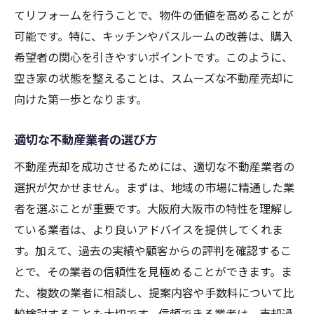
ト集
てリフォームを行うことで、物件の価値を高めることが
可能です。特に、キッチンやバスルームの改善は、購入
空き家売却の成功事例分析
希望者の関心を引きやすいポイントです。このように、
売却成功の鍵となる要素
空き家の状態を整えることは、スムーズな不動産売却に
買主の視点を理解する
向けた第一歩となります。
価格交渉のテクニック
売却期間の短縮方法
適切な不動産業者の選び方
売却後の新たな展開を計画する
不動産売却を成功させるためには、適切な不動産業者の
不動産売却で空き家をチャンスに大阪市での実
選択が欠かせません。まずは、地域の市場に精通した業
例
者を選ぶことが重要です。大阪府大阪市の特性を理解し
成功した事例から学ぶ空き家売却
ている業者は、より良いアドバイスを提供してくれま
空き家を活用した新事業の可能性
す。加えて、過去の実績や顧客からの評判を確認するこ
とで、その業者の信頼性を見極めることができます。ま
地域社会への貢献と連携
た、複数の業者に相談し、提案内容や手数料について比
実際の売却プロセスの紹介
較検討することも大切です。信頼できる業者は、売却過