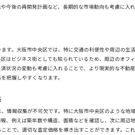
競合物件との比較分析の手法
色や今後の再開発計画など、長期的な市場動向も考慮に入
市場動向を踏まえた価格設定のポイント
売却タイミングを見極める大阪市中央区の効果的な戦略
ベストな売却タイミングの見極め方
売却時期が不動産価格に与える影響
ります。大阪市中央区では、特に交通の利便性や周辺の生
季節による売却活動の変動要因
央区はビジネス街としても知られているため、周辺のオフ
経済状況の変動も考慮に入れることで、より現実的な不動
中央区の独自の売却タイミング
格を把握しやすくなります。
タイミングを逃さないための情報収集術
売却計画を立てる際の重要ポイント
集
地域特性を活かした大阪市中央区の不動産売却査定方法
は、情報収集が不可欠です。特に大阪市中央区のような地
中央区の地域特性を査定に活かす方法
情報、例えば築年数や構造、面積などを確認し、次に周辺
エリアごとの特性と不動産価値の関係
ることで、適切な査定価格を導き出すことができます。こ
地元の特色を反映した効果的な査定