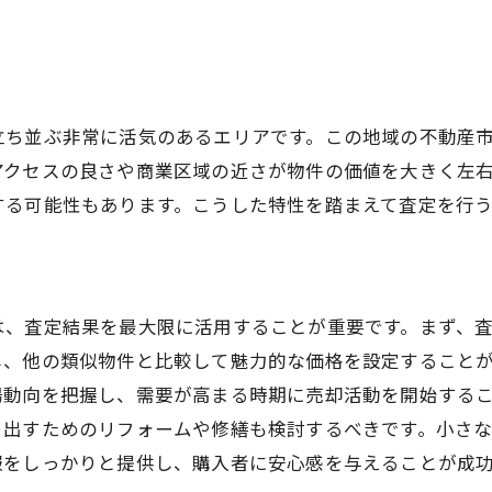
中央区に特化した査定技術の活用
地域特性を活かした売却プロモーション
専門家による地域特性分析の重要性
立ち並ぶ非常に活気のあるエリアです。この地域の不動産
不動産の価値を最大化するための大阪市中央区での工夫
アクセスの良さや商業区域の近さが物件の価値を大きく左
不動産価値向上のためのリフォーム提案
する可能性もあります。こうした特性を踏まえて査定を行
魅力的な物件にするための改善ポイント
物件の魅力を引き出すプレゼンテーション
価値を最大化するための投資対効果分析
は、査定結果を最大限に活用することが重要です。まず、
中央区での高評価を得るための工夫
し、他の類似物件と比較して魅力的な価格を設定すること
不動産価値を維持するためのメンテナンス
場動向を把握し、需要が高まる時期に売却活動を開始する
経験を活用大阪市中央区での不動産売却の秘訣
き出すためのリフォームや修繕も検討するべきです。小さ
成功事例に学ぶ売却の秘訣
報をしっかりと提供し、購入者に安心感を与えることが成
売却経験に基づく実践的アドバイス