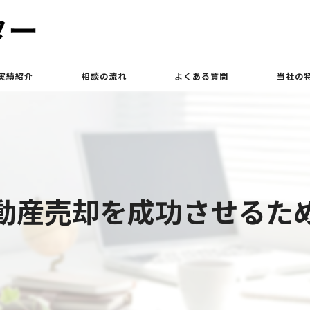
実績紹介
相談の流れ
よくある質問
当社の
買取
相続
土地
動産売却を成功させるた
立ち退き
査定