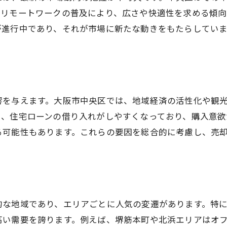
成功するための査定チェックリスト
、リモートワークの普及により、広さや快適性を求める傾向
査定プロセスでの重要なポイント
が進行中であり、それが市場に新たな動きをもたらしていま
査定結果を活かした売却活動の計画
査定の透明性を確保するための対策
売却活動をスムーズに進めるためのヒント
成功を支えるプロフェッショナルの役割
響を与えます。大阪市中央区では、地域経済の活性化や観
り、住宅ローンの借り入れがしやすくなっており、購入意欲
る可能性もあります。これらの要因を総合的に考慮し、売
的な地域であり、エリアごとに人気の変遷があります。特
高い需要を誇ります。例えば、堺筋本町や北浜エリアはオ