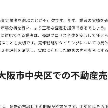
過去の失敗から得られる教訓
専門家の経験を活かした売却戦略
る査定業者を選ぶことが不可欠です。まず、業者の実績を
経験者の声を参考にした売却プラン
な市場分析を行い、より正確な査定を提供できるでしょう
実際の売却体験談からの学び
寧に対応できる業者は、売却プロセス全体を安心して任せ
納得のいく取引を目指す大阪市中央区の査定の極意
選ぶことも大切です。売却戦略やタイミングについての具
納得のいく取引を実現するための交渉術
コミや評判を確認し、実際に利用した顧客の声を参考にす
査定結果を最大限に活かすためのポイント
購入者が求める条件を理解する
く大阪市中央区での不動産
取引の透明性を確保するための方法
信頼関係を築くためのコミュニケーション
満足のいく取引を実現するための準備
成功する不動産売却を支える大阪市中央区の査定ポイン
には、最新の市場動向の把握が不可欠です。中央区はその