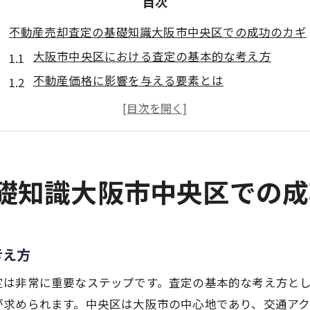
目次
不動産売却査定の基礎知識大阪市中央区での成功のカギ
大阪市中央区における査定の基本的な考え方
不動産価格に影響を与える要素とは
正確な査定を行うために必要な情報収集
中央区の市場特性を理解する
査定結果を最大限に活かす戦略とは
信頼できる査定業者の選び方
基礎知識大阪市中央区での
市場動向を読み解く大阪市中央区での不動産売却ポイン
大阪市中央区の最新市場動向の把握
不動産売却に影響を与える経済要因
考え方
中央区内の人気エリアの変遷
定は非常に重要なステップです。査定の基本的な考え方と
市場動向を活かした売却戦略の立案
が求められます。中央区は大阪市の中心地であり、交通ア