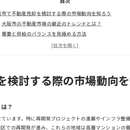
目次
阪市で不動産売却を検討する際の市場動向を知ろう
大阪市の不動産市場の最近のトレンドとは？
需要と供給のバランスを見極める方法
大阪市内での人気エリアとその理由
不動産価格の変動要因を理解する
経済指標が不動産売却に与える影響
未来の市場予測と売却タイミングの決定
却を検討する際の市場動向
動産売却の適正価格を決めるための重要な査定ポイント
不動産の価値を左右する要素とは？
専門家による査定のメリット
とは？
類似物件との比較が重要な理由
せています。特に再開発プロジェクトの進展やインフラ整
土地と建物の評価をどう行うか
川区での再開発が進み、これらの地域は高層マンションの需