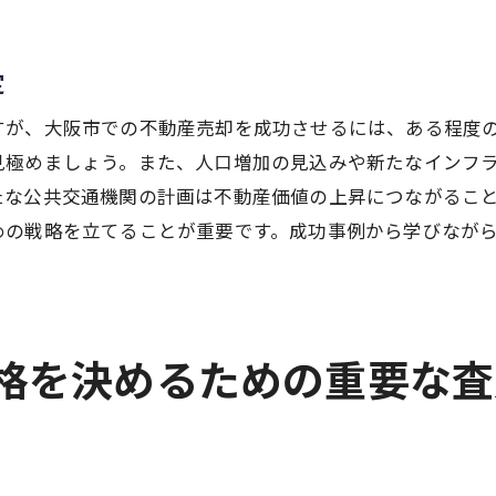
専門家のアドバイスを活用する方法
阪市での不動産売却を最適化する具体的ステップ
定
売却プロセスの全体像を理解する
すが、大阪市での不動産売却を成功させるには、ある程度
初期準備で大切なこととは？
見極めましょう。また、人口増加の見込みや新たなインフ
最適な販売チャネルの選び方
たな公共交通機関の計画は不動産価値の上昇につながるこ
売却活動の進捗を管理する方法
めの戦略を立てることが重要です。成功事例から学びなが
契約締結から引き渡しまでの流れ
売却後の手続きとその重要性
値での不動産売却を目指し成功事例から学ぶ秘訣
価格を決めるための重要な
成功事例に学ぶマーケティングのコツ
高値売却を実現した交渉術
過去の成功事例に見る査定のポイント