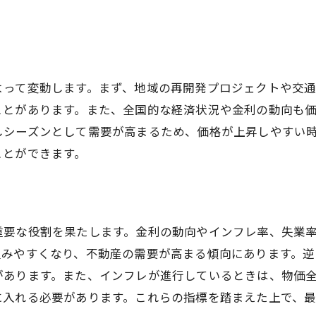
口コミを活用した売却促進方法
学希望者への柔軟な対応が不動産売却成功の鍵
見学者への思いやりある対応法
よって変動します。まず、地域の再開発プロジェクトや交
見学スケジュールの調整が重要な理由
ことがあります。また、全国的な経済状況や金利の動向も
物件の良さをアピールするための準備
しシーズンとして需要が高まるため、価格が上昇しやすい
質問への的確な回答が信頼を生む
ことができます。
フィードバックを活かして次の見学に備える
動産売却契約時の注意点とトラブル回避の秘訣
契約書で確認すべき重要ポイント
重要な役割を果たします。金利の動向やインフレ率、失業
条件交渉で押さえておくべきポイント
組みやすくなり、不動産の需要が高まる傾向にあります。逆
トラブルが生じやすい契約内容とその対策
があります。また、インフレが進行しているときは、物価
法律に基づいた契約の進め方
に入れる必要があります。これらの指標を踏まえた上で、
トラブル発生時の対応策と予防策