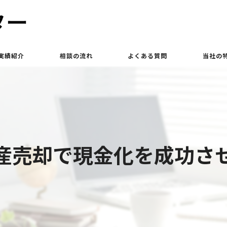
実績紹介
相談の流れ
よくある質問
当社の
買取
相続
土地
産売却で現金化を成功さ
立ち退き
査定