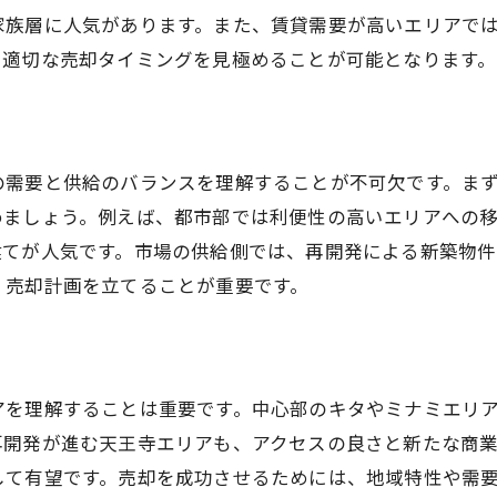
リフォームが査定額に与える影響
家族層に人気があります。また、賃貸需要が高いエリアで
、適切な売却タイミングを見極めることが可能となります。
査定結果を最大限に活用する方法
動産売却を成功に導くための信頼できる業者の選び方
良い不動産業者を見分けるポイント
業者選びで考慮すべきコミュニケーション能力
の需要と供給のバランスを理解することが不可欠です。ま
地元に強い不動産業者のメリット
めましょう。例えば、都市部では利便性の高いエリアへの
建てが人気です。市場の供給側では、再開発による新築物件
契約前に確認するべき業者の実績
、売却計画を立てることが重要です。
業者との信頼関係を築くためのステップ
仲介業者に依頼する際の注意点
動産売却におけるマーケティング戦略で物件の価値を引き
アを理解することは重要です。中心部のキタやミナミエリ
ターゲット層を意識した販売戦略
再開発が進む天王寺エリアも、アクセスの良さと新たな商業
オンラインプロモーションの活用法
して有望です。売却を成功させるためには、地域特性や需
広告媒体の選定とその影響力