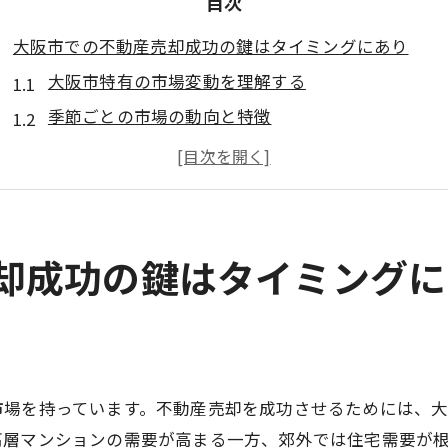
目次
大阪市での不動産売却成功の鍵はタイミングにあり
大阪市特有の市場変動を理解する
季節ごとの市場の動向と特徴
地域特性を活かした売却戦略
需要が高まる時期を狙うメリット
経済状況が売却に与える影響を見極める
不動産売却のタイミング判断に役立つデータ分析
売却成功の鍵はタイミング
不動産売却の最適な時期を大阪市で見極める方法
過去の売却実績を参考にする方法
不動産市場のトレンドを把握する
タイミング判断に必要な経済指標の活用
市場を持っています。不動産売却を成功させるためには、
専門家のアドバイスを基にした判断
高層マンションの需要が高まる一方、郊外では住宅需要が