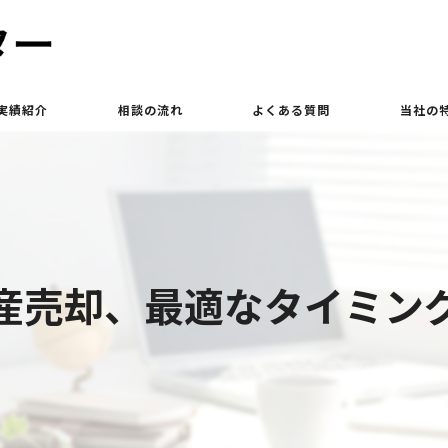
実績紹介
相談の流れ
よくある質問
当社の
買取
相続
土地
産売却、最適なタイミン
立ち退き
査定