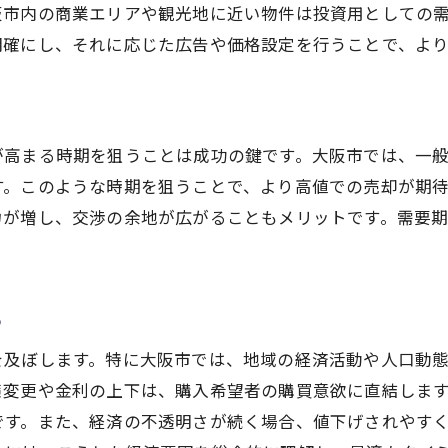
阪市内の商業エリアや観光地に近い物件は投資用としての
季節性が売却価格に与える影響
明確にし、それに応じた広告や価格設定を行うことで、よ
最適な売却時期の選び方
季節ごとの売却活動のポイント
大阪市の不動産市場動向を把握して売却に生かす
が高まる時期を狙うことは成功の鍵です。大阪市では、一
市場動向に基づく価格設定の方法
す。このような時期を狙うことで、より高値での売却が期
需要と供給のバランスを理解する
力が増し、交渉の余地が広がることもメリットです。需要
市場動向が示す売却の最適時期
売却戦略に影響を与える市場の変化
不動産市場レポートの活用方法
る
市場分析による売却の成功確率の向上
を及ぼします。特に大阪市では、地域の経済活動や人口動
金利動向を見逃すな！大阪市の不動産売却の重要ポイン
策変更や金利の上下は、購入希望者の購買意欲に直結しま
金利と不動産価格の関係を理解する
です。また、経済の不透明さが続く場合、値下げされやす
金利動向が売却に与える影響