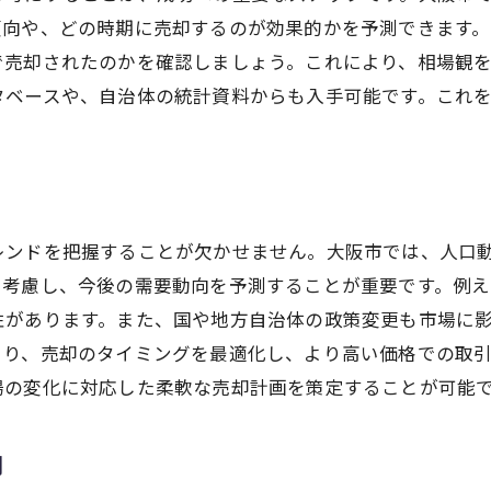
地域特性を活かした売却のポイント
傾向や、どの時期に売却するのが効果的かを予測できます
大阪市内のエリア別売却戦略
で売却されたのかを確認しましょう。これにより、相場観
地域の特性が売却に与える影響
タベースや、自治体の統計資料からも入手可能です。これ
地域情報を活用した売却方法
周辺環境が価格に及ぼす影響
地域の魅力を最大限に伝える方法
レンドを把握することが欠かせません。大阪市では、人口
を考慮し、今後の需要動向を予測することが重要です。例
性があります。また、国や地方自治体の政策変更も市場に
より、売却のタイミングを最適化し、より高い価格での取
場の変化に対応した柔軟な売却計画を策定することが可能
用