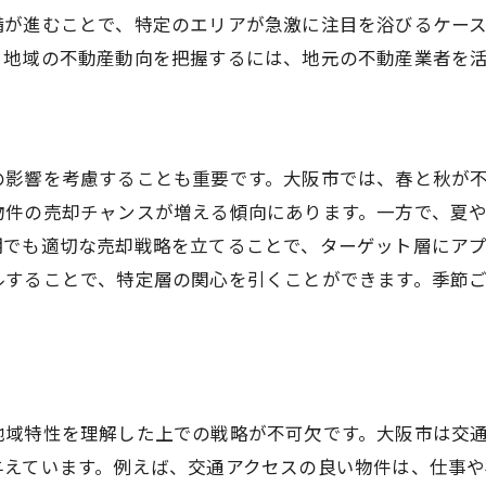
売却時期を決める際の注意点
備が進むことで、特定のエリアが急激に注目を浴びるケー
。地域の不動産動向を把握するには、地元の不動産業者を
地域情報を考慮した時期の選び方
大阪市における不動産売却の賢いタイミング選び
売却を成功に導くための準備
大阪市内の不動産価格の傾向
の影響を考慮することも重要です。大阪市では、春と秋が
市場の活性化に合わせた売却戦略
物件の売却チャンスが増える傾向にあります。一方で、夏
期でも適切な売却戦略を立てることで、ターゲット層にア
売却時期の選定に必要な分析
ルすることで、特定層の関心を引くことができます。季節
経済動向が売却に与える影響
不動産売却タイミングの最適化方法
春と秋が狙い目？大阪市での不動産売却の季節性
春と秋の売却環境の違い
地域特性を理解した上での戦略が不可欠です。大阪市は交
季節ごとの購入者心理の変化
与えています。例えば、交通アクセスの良い物件は、仕事
春秋に多い物件探しの理由