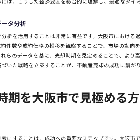
めには、こうした経済要因を総合的に理解し、最適なタイ
金利上昇時の売却戦略
金融政策が不動産市場に与える影響
データ分析
金利モニタリングの重要性
タ分析を活用することは非常に有益です。大阪市における
金利変動に対応した売却プラン
成約件数や成約価格の推移を観察することで、市場の動向
大阪市での不動産売却に最適な戦略とは
これらのデータを基に、売却時期を見定めることで、より
市場分析を基にした効果的な戦略立案
基づいた戦略を立案することが、不動産売却の成功に繋が
不動産仲介業者の選び方と活用法
オンライン広告を活用した集客術
な時期を大阪市で見極める方
売却戦略におけるリスク管理
資産価値を最大化するための方法
プロの視点で考える売却プラン
地域特性を考慮した大阪市での不動産売却の秘密
参考にすることは、成功への重要なステップです。大阪市