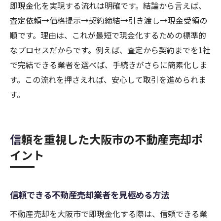
即現金化を実現する流れは明確です。結論から言えば、
口コミや体験談で悪質業者を回避するコツ
査定依頼→価格提示→契約締結→引き渡し→現金受領の
空き家も即現金化できる売却方法とは
順です。理由は、これが最短で現金化するための標準的
大阪市で空き家を不動産売却で即現金化す
なプロセスだからです。例えば、査定から契約までを1社
るコツ
で完結できる業者を選べば、手続きがさらに簡素化しま
空き家の不動産売却が選ばれる理由を解説
す。この流れを押さえれば、安心して取引を進められま
空き家買取を利用した現金化の流れと注意
す。
点
空き家の不動産売却を成功させるポイント
信頼を重視した大阪市の不動産売却ポ
大阪市で空き家を高く売るための工夫
イント
不動産売却で空き家問題を解決する方法
関西圏で有利な不動産売却の秘訣を公開
関西圏で不動産売却を有利に進める秘訣
信頼できる不動産売却業者を見極める方法
大阪市の市場動向を踏まえた売却戦略とは
不動産売却を大阪市で即現金化する際は、信頼できる業