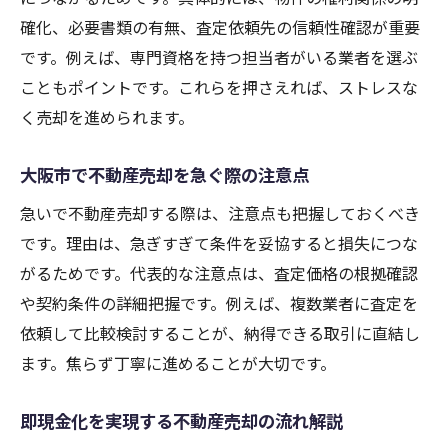
ト
確化、必要書類の有無、査定依頼先の信頼性確認が重要
です。例えば、専門資格を持つ担当者がいる業者を選ぶ
不動産売却の査定額アップにつながる工夫
こともポイントです。これらを押さえれば、ストレスな
高値で売却するためのタイミングと戦略
く売却を進められます。
大阪市の不動産売却で損しないコツを解説
不動産売却の相場を知って高値を目指そう
大阪市で不動産売却を急ぐ際の注意点
現金化と高値売却を両立するための方法
急いで不動産売却する際は、注意点も把握しておくべき
悪質業者を避ける不動産売却の心得
です。理由は、急ぎすぎて条件を妥協すると損失につな
不動産売却トラブルを未然に防ぐための心
がるためです。代表的な注意点は、査定価格の根拠確認
得
や契約条件の詳細把握です。例えば、複数業者に査定を
悪質な買取業者の特徴と見分け方ガイド
依頼して比較検討することが、納得できる取引に直結し
大阪市で安心できる不動産売却の注意点
ます。焦らず丁寧に進めることが大切です。
不動産売却時に知っておくべきリスク対策
即現金化を実現する不動産売却の流れ解説
信頼できる不動産売却パートナーの選び方