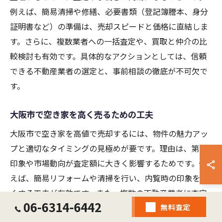
例えば、簡易清掃や修繕、必要書類（登記簿謄本、身分
証明書など）の準備は、売却スピードと価格に直結しま
す。さらに、複数業者への一括査定や、買取と仲介の比
較検討も有効です。具体的なアクションとしては、信頼
できる不動産業者の選定と、事前相談の徹底が不可欠で
す。
大阪市で空き家を高く売るための工夫
大阪市で空き家を高値で売却するには、物件の魅力アッ
プと適切なタイミングの見極めが要です。理由は、第一
印象や市場動向が査定額に大きく影響するためです。例
えば、簡易リフォームや清掃を行い、内覧時の印象を良
くする工夫が有効です。また、複数の不動産業者に査定
06-6314-6442
無料査定
を依頼し、査定額や売却条件を比較検討することで、よ