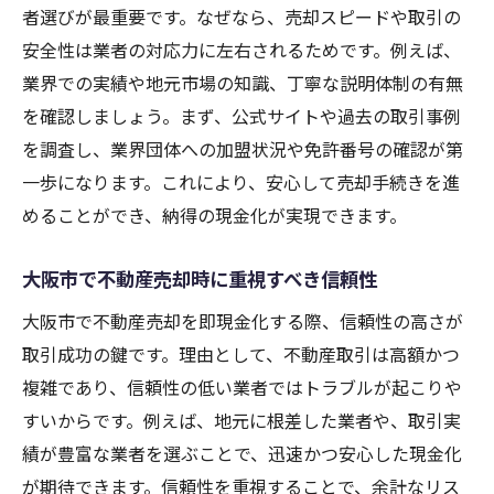
不動産売却で損しないためのプロのアドバ
者選びが最重要です。なぜなら、売却スピードや取引の
イス
安全性は業者の対応力に左右されるためです。例えば、
関西の不動産買取業者を活用した売却方法
業界での実績や地元市場の知識、丁寧な説明体制の有無
不動産売却の成功事例から学ぶポイント
を確認しましょう。まず、公式サイトや過去の取引事例
関西圏で不動産売却を検討する際の注意点
を調査し、業界団体への加盟状況や免許番号の確認が第
一歩になります。これにより、安心して売却手続きを進
めることができ、納得の現金化が実現できます。
大阪市で不動産売却時に重視すべき信頼性
大阪市で不動産売却を即現金化する際、信頼性の高さが
取引成功の鍵です。理由として、不動産取引は高額かつ
複雑であり、信頼性の低い業者ではトラブルが起こりや
すいからです。例えば、地元に根差した業者や、取引実
績が豊富な業者を選ぶことで、迅速かつ安心した現金化
が期待できます。信頼性を重視することで、余計なリス