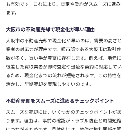
不動産売却の現金化スピードを上げる方法
も有効です。これにより、査定や契約がスムーズに進み
大阪市における即現金化の成功事例紹介
ます。
不動産売却戦略の選び方とポイント
大阪市の不動産売却で現金化が早い理由
即現金化したい方のための売却手法まとめ
大阪市の不動産売却で現金化が早いのは、需要の高さと
不動産買取業者の選び方と注意点を解説
業者の対応力が理由です。都市部である大阪市は取引件
大阪市で不動産買取業者を選ぶ際の基準
数が多く、買い手が豊富に存在します。例えば、地元に
不動産売却に強い買取業者を見つけるコツ
根差した買取業者が即時査定や迅速な契約に対応してい
ランキングや一覧から業者の特徴を比較
るため、現金化までの流れが短縮されます。この特性を
悪質な不動産買取業者を避けるチェック法
活かし、早期売却を実現しやすいのです。
不動産売却時の買取業者とのトラブル予防
策
不動産売却をスムーズに進めるチェックポイント
信頼できる不動産買取業者の選び方まとめ
スムーズな売却には、いくつかのチェックポイントがあ
高値売却を目指すための大阪市のコツ
ります。理由は、事前の確認がトラブル防止と時間短縮
大阪市で不動産売却を高値で進めるポイン
につながるためです。具体的には、物件の権利関係の明