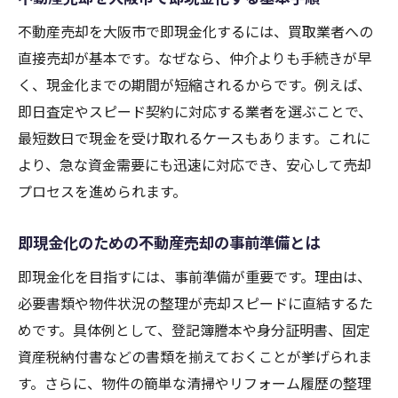
信頼できる不動産売却業者を見極める方法
不動産売却を大阪市で即現金化するには、買取業者への
大阪市で不動産売却時に重視すべき信頼性
直接売却が基本です。なぜなら、仲介よりも手続きが早
不動産売却で安心できるサポート体制の特
く、現金化までの期間が短縮されるからです。例えば、
徴
即日査定やスピード契約に対応する業者を選ぶことで、
最短数日で現金を受け取れるケースもあります。これに
信頼重視の不動産売却で注意したいポイン
より、急な資金需要にも迅速に対応でき、安心して売却
ト
プロセスを進められます。
口コミや評判で選ぶ不動産売却業者のコツ
不動産売却の信頼性を高めるチェックリス
即現金化のための不動産売却の事前準備とは
ト
即現金化を目指すには、事前準備が重要です。理由は、
即現金化を実現する大阪市の売却戦略とは
必要書類や物件状況の整理が売却スピードに直結するた
大阪市の不動産売却で即現金化を叶える戦
めです。具体例として、登記簿謄本や身分証明書、固定
略
資産税納付書などの書類を揃えておくことが挙げられま
短期間で不動産売却を実現するコツを解説
す。さらに、物件の簡単な清掃やリフォーム履歴の整理