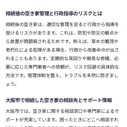
び
相続後の空き家管理と行政指導のリスクとは
相続した空き家の管理と行政手続きを徹底解説
相続後の空き家は、適切な管理を怠ると行政から指導を
相続空き家の管理放置リスクと防止策
受けるリスクがあります。これは、防犯や防災の観点か
大阪市で必要な相続空き家の行政手続き
ら放置が問題視されるためです。例えば、草木の繁茂や
被相続人居住用家屋等確認書の重要性を知
老朽化による危険がある場合、行政から改善命令が出さ
る
れることもあります。定期的な見回りや簡易な修繕、必
行政手続きでよくあるトラブルと対応方法
要に応じた専門業者への依頼が、リスク回避の具体的な
相続後の空き家管理で役立つ相談窓口一覧
方法です。管理体制を整え、トラブルを未然に防ぎまし
行政指導を避けるための相続空き家管理ポ
ょう。
イント
大阪市で空き家補助金制度を利用するコツ
大阪市で相続した空き家の相談先とサポート情報
相続した空き家で使える大阪市の補助金制
大阪市では、空き家に関する相談窓口や専門家によるサ
度
ポートが充実しています。困ったときにどこへ相談すれ