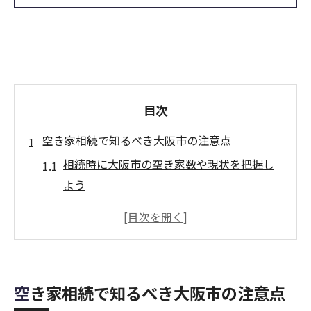
目次
空き家相続で知るべき大阪市の注意点
相続時に大阪市の空き家数や現状を把握し
よう
空き家相続で注意したい法改正ポイント解
説
大阪市の空き家対策を相続時に活かすコツ
相続後の空き家管理と行政指導のリスクと
空き家相続で知るべき大阪市の注意点
は