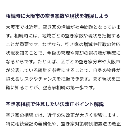
大阪市で相続した空き家の相談先とサポー
ト情報
相続時に大阪市の空き家数や現状を把握しよう
相続した空き家の譲渡に関する基本的な流
大阪市では近年、空き家の増加が社会問題となっていま
れ
す。相続時には、地域ごとの空き家数や現状を把握する
大阪市の空き家対策を相続時に活用する方法
ことが重要です。なぜなら、空き家の増減や行政の対応
相続後すぐに知りたい大阪市の空き家対策
状況を知ることで、今後の管理や売却の選択肢が明確に
内容
なるからです。たとえば、区ごとの空き家分布や大阪市
大阪市の空き家相談窓口を相続時に活用す
が公表している統計を参考にすることで、自身の物件が
る方法
抱えるリスクやチャンスを把握できます。まず現状を正
確に知ることが、空き家相続の第一歩です。
相続空き家の管理や維持に最適な対策事例
空き家相続時の行政支援や補助金の最新情
空き家相続で注意したい法改正ポイント解説
報
空き家の相続では、近年の法改正が大きく影響します。
大阪市の空き家対策が相続後に及ぼす影響
特に相続登記の義務化や、空き家対策特別措置法の改正
とは