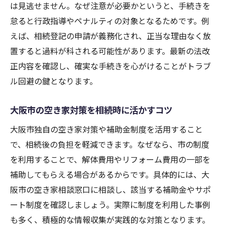
は見逃せません。なぜ注意が必要かというと、手続きを
相続した空き家を守る大阪市の制度や取り
怠ると行政指導やペナルティの対象となるためです。例
組み
えば、相続登記の申請が義務化され、正当な理由なく放
税金対策も意識した空き家売却の実践術
置すると過料が科される可能性があります。最新の法改
相続した空き家の売却で押さえる税金の基
正内容を確認し、確実な手続きを心がけることがトラブ
本
ル回避の鍵となります。
空き家売却時に役立つ相続税節税のポイン
ト
大阪市の空き家対策を相続時に活かすコツ
売却時に活用できる大阪市の空き家補助金
大阪市独自の空き家対策や補助金制度を活用すること
情報
で、相続後の負担を軽減できます。なぜなら、市の制度
相続空き家の譲渡所得と3000万円特別控除
を利用することで、解体費用やリフォーム費用の一部を
活用術
補助してもらえる場合があるからです。具体的には、大
税金対策を考えた空き家売却の流れと注意
阪市の空き家相談窓口に相談し、該当する補助金やサポ
点
ート制度を確認しましょう。実際に制度を利用した事例
相続後の空き家売却成功のための相談先選
も多く、積極的な情報収集が実践的な対策となります。