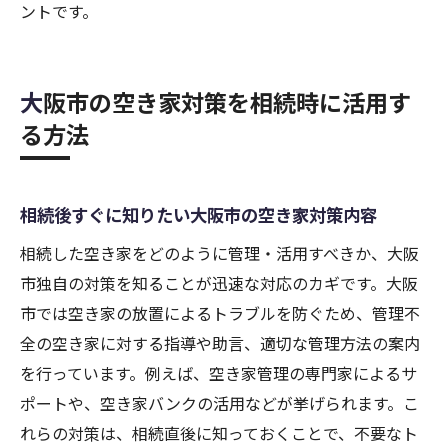
方法
ントです。
特別控除の延長や適用期間について解説
控除申請に必要な書類と手続きの流れを確
大阪市の空き家対策を相続時に活用す
認
る方法
相続と3000万円控除の基礎知識をしっかり
押さえる
被相続人居住用家屋等確認書の取得手順とポイ
相続後すぐに知りたい大阪市の空き家対策内容
ント
相続した空き家をどのように管理・活用すべきか、大阪
被相続人居住用家屋等確認書の役割と重要
市独自の対策を知ることが迅速な対応のカギです。大阪
性
市では空き家の放置によるトラブルを防ぐため、管理不
大阪市での確認書取得に必要な手続きの流
全の空き家に対する指導や助言、適切な管理方法の案内
れ
を行っています。例えば、空き家管理の専門家によるサ
確認書の記入例と間違えやすいポイント解
ポートや、空き家バンクの活用などが挙げられます。こ
説
れらの対策は、相続直後に知っておくことで、不要なト