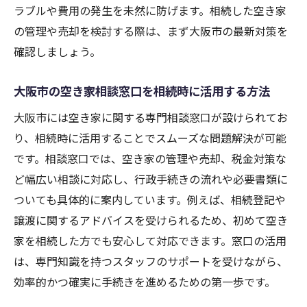
相続で必要な追加書類や手続きのポイント
ラブルや費用の発生を未然に防げます。相続した空き家
確定申告時に確認書を提出するメリットと
の管理や売却を検討する際は、まず大阪市の最新対策を
注意点
確認しましょう。
相続空き家の売却申請での活用方法を知る
大阪市の空き家相談窓口を相続時に活用する方法
譲渡や節税も安心できる相続空き家処分の流れ
大阪市には空き家に関する専門相談窓口が設けられてお
相続空き家の譲渡手続きの基本と流れを解
り、相続時に活用することでスムーズな問題解決が可能
説
です。相談窓口では、空き家の管理や売却、税金対策な
節税対策を意識した空き家処分のポイント
ど幅広い相談に対応し、行政手続きの流れや必要書類に
相続した空き家の売却と譲渡所得の考え方
ついても具体的に案内しています。例えば、相続登記や
行政手続きや確定申告の準備で押さえる点
譲渡に関するアドバイスを受けられるため、初めて空き
空き家処分時に役立つ相談窓口やサポート
家を相続した方でも安心して対応できます。窓口の活用
情報
は、専門知識を持つスタッフのサポートを受けながら、
安心して進めるための相続空き家処分の総
効率的かつ確実に手続きを進めるための第一歩です。
まとめ