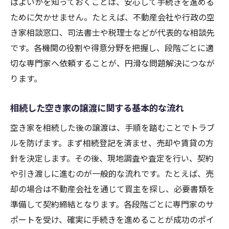
空き家売却時の補助金申請手続きと注意点
ばよいかを知っておくことは、安心して手続きを進める
ために欠かせません。たとえば、不動産会社や行政の空
相続空き家の修繕や解体に補助金を活かす
き家相談窓口、司法書士や税理士などが代表的な相談先
方法
です。各機関の役割や得意分野を把握し、段階ごとに適
補助金活用で空き家相続の負担を減らすポ
切な専門家へ依頼することが、円滑な問題解決につなが
イント
ります。
大阪市の最新補助金情報と申請の流れ
相続した空き家の補助金相談窓口を効果的
相続した空き家の譲渡に関する基本的な流れ
に活用
空き家を相続した後の譲渡は、手順を踏むことでトラブ
空き家相続を機に知る3000万円特別控除の基礎
ルを防げます。まず相続登記を済ませ、売却や賃貸の方
相続空き家で受けられる3000万円特別控除
針を決定します。その後、現地調査や査定を行い、契約
とは何か
や引き渡しに進むのが一般的な流れです。たとえば、売
3000万円控除の適用条件と大阪市での注意
却の場合は不動産会社を通じて買主を探し、必要書類を
点
準備して契約締結となります。各段階ごとに専門家のサ
相続空き家の売却で控除を最大限活用する
ポートを受け、確実に手続きを進めることが成功のポイ