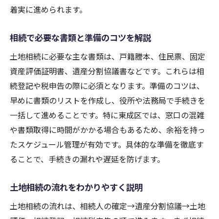
着実に進められます。
申告期限や必要書類をわかりやすく解説
基礎控除や特例の活用ポイントを紹介
相続で必要な書類と準備のコツを解説
相続税額を左右する評価方法の選び方
土地相続に必要な主な書類は、戸籍謄本、住民票、固定
申告漏れ防止のためのチェック項目集
資産評価証明書、遺産分割協議書などです。これらは相
税理士相談のメリットと効率的な進め方
続登記や税申告の際に必須となります。準備のコツは、
土地相続の流れを実務経験からご紹介
早めに書類のリストを作成し、役所や法務局で手続きを
土地相続の一般的なステップを紹介
一括して進めることです。特に東成区では、窓口の混雑
実際の手続き時の注意点とコツまとめ
や書類取得に時間がかかる場合もあるため、余裕を持っ
たスケジュール管理が有効です。具体的な準備を徹底す
失敗事例から学ぶ相続トラブル対策
ることで、手続きの漏れや遅延を防げます。
経験者が語る実践的な手続きポイント
専門家と連携したスムーズな進め方
土地相続の流れをわかりやすく説明
土地相続後に必要な最終チェック項目
土地相続の流れは、相続人の確定→遺産分割協議→土地
安心して相続に臨むためのヒントまとめ