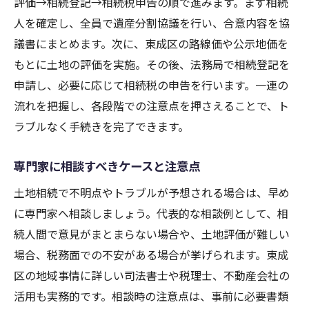
評価→相続登記→相続税申告の順で進みます。まず相続
相続で後悔しないための準備ポイント
人を確定し、全員で遺産分割協議を行い、合意内容を協
安心して相続を進める心構えとコツ
議書にまとめます。次に、東成区の路線価や公示地価を
専門家のサポートを活用する重要性
もとに土地の評価を実施。その後、法務局で相続登記を
家族間のトラブル防止策と配慮方法
申請し、必要に応じて相続税の申告を行います。一連の
流れを把握し、各段階での注意点を押さえることで、ト
不安を減らすための情報収集術紹介
ラブルなく手続きを完了できます。
相続後の手続きも見据えた備え方
専門家に相談すべきケースと注意点
土地相続で不明点やトラブルが予想される場合は、早め
に専門家へ相談しましょう。代表的な相談例として、相
続人間で意見がまとまらない場合や、土地評価が難しい
場合、税務面での不安がある場合が挙げられます。東成
区の地域事情に詳しい司法書士や税理士、不動産会社の
活用も実務的です。相談時の注意点は、事前に必要書類