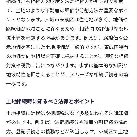
相続は、被相続人の財産を法定相続人が引き継ぐ制度
東成区特有の土地評価注意点を紹介
で、土地のような不動産の評価や分割方法が重要なポイ
相続に必要な評価方法の選び方とは
ントとなります。大阪市東成区は住宅地が多く、地価や
評価額で差が出る土地の特徴を解説
路線価が地域ごとに異なるため、相続時の評価基準も地
実務で役立つ土地評価のポイント集
域事情を考慮する必要があります。例えば、路線価や公
相続手続きに迷った際の進め方ガイド
示地価を基にした土地評価が一般的ですが、東成区特有
相続手続きの全体像と段取りを把握
の地価動向や相場を正確に把握することが、適切な相続
必要な書類と取得方法を具体的に解説
対策や税務申告につながります。まずは基本的な知識と
手続きの流れと注意点を押さえよう
地域特性を押さえることが、スムーズな相続手続きの第
一歩です。
戸籍や住民票の準備ポイントまとめ
専門相談やサポート活用のコツ紹介
土地相続時に知るべき法律とポイント
迷ったときに役立つ相続手続きQ&A
土地相続には民法や相続税法など多岐にわたる法律知識
名義変更や登記をスムーズに行うコツ
が必要です。例えば、法定相続分や遺産分割協議の進め
土地相続後の名義変更手順と必要書類
方、登記手続きの義務などが該当します。東成区で土地
相続登記を効率よく進めるための方法