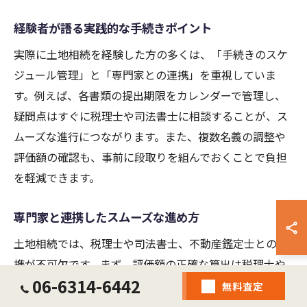
経験者が語る実践的な手続きポイント
実際に土地相続を経験した方の多くは、「手続きのスケ
ジュール管理」と「専門家との連携」を重視していま
す。例えば、各書類の提出期限をカレンダーで管理し、
疑問点はすぐに税理士や司法書士に相談することが、ス
ムーズな進行につながります。また、複数名義の調整や
評価額の確認も、事前に段取りを組んでおくことで負担
を軽減できます。
専門家と連携したスムーズな進め方
土地相続では、税理士や司法書士、不動産鑑定士との連
携が不可欠です。まず、評価額の正確な算出は税理士や
06-6314-6442
鑑定士に依頼し、書類作成や登記は司法書士と協働しま
無料査定
す。専門家が関与することで、ミスの防止や手続きの効