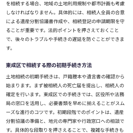
を相続する場合、地域の土地利用規制や都市計画も考慮
登記申請時に注意すべきポイント集
しなければなりません。具体的には、相続人全員の合意
法務局手続きの流れと実践的アドバイス
による遺産分割協議書作成や、相続登記の申請期限を守
名義変更にかかる期間や準備事項とは
ることが重要です。法的ポイントを押さえておくこと
で、後々のトラブルや手続きの遅延を防ぐことができま
トラブル回避のための名義変更対策
す。
東成区の相場から見る土地相続の注意点
東成区の土地相場を相続時に把握する
東成区で相続する際の初期手続き方法
地価や路線価が相続に与える影響とは
土地相続の初期手続きは、戸籍謄本や遺言書の確認から
相場変動時に注意したい評価ポイント
始まります。まず被相続人の死亡届を提出し、相続人の
相続税対策に役立つ相場活用術解説
確定を行います。東成区での手続きでは、区役所や法務
地域特有の土地事情と注意点まとめ
局の窓口を活用し、必要書類を早めに揃えることがスム
相場と評価額の違いを理解するコツ
ーズな進行のコツです。初期段階でのポイントは、遺産
相続税申告で知っておきたい基礎知識
分割協議の準備と、地元の専門家や行政窓口への相談で
す。具体的な段取りを押さえることで、複雑な手続きも
相続税申告の基本と東成区での特徴