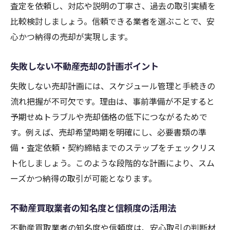
査定を依頼し、対応や説明の丁寧さ、過去の取引実績を
大阪での不動産買取相場の傾向と特徴
比較検討しましょう。信頼できる業者を選ぶことで、安
相場を活かした賢い不動産売却術
心かつ納得の売却が実現します。
買取価格アップのポイントを押さえよう
失敗しない不動産売却の計画ポイント
不動産買取業者の一覧で相場比較のコツ
相場を元にした売却タイミングの見極め
失敗しない売却計画には、スケジュール管理と手続きの
流れ把握が不可欠です。理由は、事前準備が不足すると
安心取引を実現するための準備と注意点
予期せぬトラブルや売却価格の低下につながるためで
不動産売却に必要な書類と準備方法
す。例えば、売却希望時期を明確にし、必要書類の準
契約時に注意したい不動産売却のポイント
備・査定依頼・契約締結までのステップをチェックリス
不動産買取業者とのトラブル回避術
ト化しましょう。このような段階的な計画により、スム
大阪で安心取引を目指すための心構え
ーズかつ納得の取引が可能となります。
事前準備で安心感が高まる不動産売却
不動産売却の流れを把握してスムーズ取引
不動産買取業者の知名度と信頼度の活用法
大阪の不動産買取で失敗しない方法とは
不動産買取業者の知名度や信頼度は、安心取引の判断材