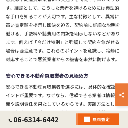
す。結論として、こうした業者を避けるためには典型的
な手口を知ることが大切です。主な特徴として、異常に
高い査定額を提示し即決を迫る、契約前に詳細な説明を
避ける、手数料や諸費用の内訳を明示しないなどがあり
ます。例えば「今だけ特別」と強調して契約を急がせる
場合は要注意です。これらのポイントを意識し、冷静に
対応することで悪質業者からの被害を未然に防げます。
安心できる不動産買取業者の見極め方
安心できる不動産買取業者を選ぶには、具体的な確認ポ
イントが重要です。なぜなら、信頼できる業者は情報公
開や説明責任を果たしているからです。実践方法として
は、免許番号や所属団体の有無、過去の取引実績、契約
06-6314-6442
無料査定
内容の説明の丁寧さを比較しましょう。また、査定時の