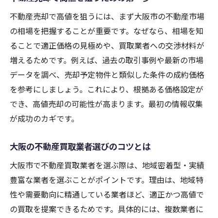
大阪の不動産買取業者の活用メリット
不動産売却で高値を狙うには、まず大阪市の不動産市場
買取相場を知って損しない売却戦略
の相場を把握することが重要です。なぜなら、相場を知
関西エリアで注目の不動産買取業者活用術
ることで適正価格の見極めや、買取業者への交渉材料が
不動産買取業者一覧を比較して高値売却へ
増えるためです。例えば、過去の取引事例や最新の市場
売却時に避けたいNG行動とその理由
データを調べ、売却予定物件と類似した条件の成約価格
信頼できる不動産買取業者の選び方徹底解説
を参考にしましょう。これにより、根拠ある価格設定が
不動産売却で信頼獲得が重要な理由
でき、高値売却の可能性が高まります。最初の情報収集
悪質な不動産買取業者の見分け方を紹介
が成功のカギです。
大阪の不動産買取業者ランキング活用法
大阪の不動産買取業者選びのコツとは
口コミや実績から選ぶ業者比較ポイント
大阪市で不動産買取業者を選ぶ際は、地域密着型・実績
不動産買取業者の利益率と売主の利益関係
豊富な業者を選ぶことがポイントです。理由は、地域特
安心取引を実現するポイントとは
性や需要動向に精通している業者ほど、適正かつ高値で
不動産売却で知っておきたい相場とポイント
の買取を提案できるためです。具体的には、複数業者に
不動産売却相場の正しい調べ方を解説