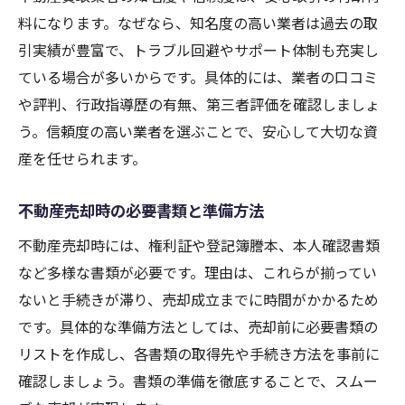
不動産売却でやってはいけない行動例
料になります。なぜなら、知名度の高い業者は過去の取
引実績が豊富で、トラブル回避やサポート体制も充実し
買取業者との交渉で失敗しないコツ
ている場合が多いからです。具体的には、業者の口コミ
大阪エリアの不動産買取成功事例の特徴
や評判、行政指導歴の有無、第三者評価を確認しましょ
売却時の注意点とリスク回避策
う。信頼度の高い業者を選ぶことで、安心して大切な資
複数業者比較で失敗を防ぐポイント
産を任せられます。
体験談から学ぶ不動産売却の注意事項
悪質業者を避けるための見極め術を伝授
不動産売却時の必要書類と準備方法
不動産売却で悪質業者を見極める方法
不動産売却時には、権利証や登記簿謄本、本人確認書類
大阪の不動産買取業者評判の調べ方
など多様な書類が必要です。理由は、これらが揃ってい
口コミやランキングを活用した判断基準
ないと手続きが滞り、売却成立までに時間がかかるため
です。具体的な準備方法としては、売却前に必要書類の
悪質業者の特徴と注意したい勧誘手口
リストを作成し、各書類の取得先や手続き方法を事前に
安心できる不動産買取業者の見極め方
確認しましょう。書類の準備を徹底することで、スムー
不動産売却時のトラブル事例と対策