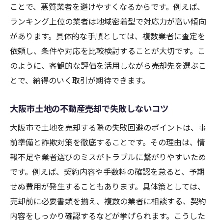
不動産売却で安心できるパートナー選びの
ことで、悪質業者を避けやすくなるからです。例えば、
基準
ランキング上位の業者は地域密着型で対応力が高い傾向
大阪市で安全に取引できる業者の特徴とは
があります。具体的な手順としては、複数業者に査定を
ランキングや口コミを活用した業者選びの
依頼し、条件や対応を比較検討することが大切です。こ
コツ
のように、客観的な評価を活用しながら売却先を選ぶこ
とで、納得のいく取引が期待できます。
不動産売却大阪市で求められる安心感と実
績
大阪市土地の不動産売却で失敗しないコツ
土地売却なら大阪市の市場動向が重要な理由
大阪市で土地を売却する際の失敗回避のポイントは、事
不動産売却に市場動向が与える影響とは
前準備と詐欺対策を徹底することです。その理由は、情
大阪市土地市場の変化と売却タイミング
報不足や業者選びのミスがトラブルに繋がりやすいため
再開発が土地不動産売却に及ぼすメリット
です。例えば、契約内容や手数料の確認を怠ると、予期
大阪市の不動産売却で注目すべき市場情報
せぬ費用が発生することもあります。具体策としては、
土地買取業者選びと市場動向の関係性
売却前に必要書類を揃え、複数の業者に相談する、契約
不動産売却大阪市における情報収集の重要
内容をしっかり確認するなどが挙げられます。こうした