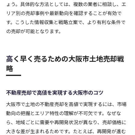
ょう。具体的な方法としては、複数の業者に相談し、エ
土地を高値で売る大阪市売却術まとめ
リア別の売却事例や最新動向を確認することが有効で
不動産売却で成功する大阪市の必勝法まと
す。こうした情報収集と戦略立案で、より有利な条件で
め
の売却が可能となります。
土地買取業者大阪の活用と高値売却の極意
不動産売却大阪市で重要なポイント総復習
効率的な不動産売却のためのチェックリス
高く早く売るための大阪市土地売却戦
ト
略
大阪市土地売却で後悔しないための心得
信頼できる不動産売却先を選ぶ最終ポイン
不動産売却で高値を実現する大阪市のコツ
ト
大阪市で土地の不動産売却を高値で実現するには、市場
動向の把握とエリア特性の理解が不可欠です。なぜな
ら、地域ごとに需要や再開発状況が異なり、売却価格に
大きな差が生まれるためです。たとえば、再開発が進む