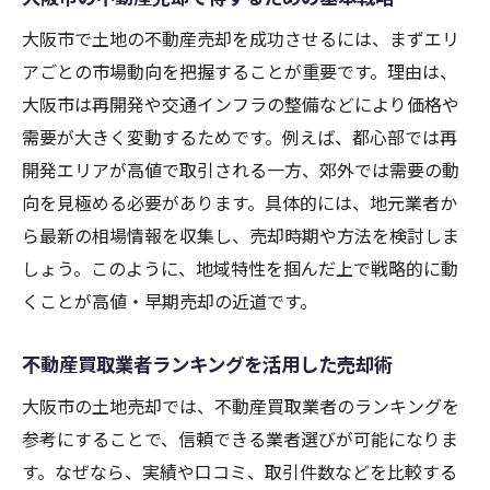
高く早く売るための大阪市土地売却戦略
大阪市で土地の不動産売却を成功させるには、まずエリ
不動産売却で高値を実現する大阪市のコツ
アごとの市場動向を把握することが重要です。理由は、
大阪土地買取の最新動向と売却タイミング
大阪市は再開発や交通インフラの整備などにより価格や
不動産売却を加速させる大阪市の即時対応
需要が大きく変動するためです。例えば、都心部では再
開発エリアが高値で取引される一方、郊外では需要の動
大阪市で早く売却したい時の実践的な戦略
向を見極める必要があります。具体的には、地元業者か
不動産買取業者大阪の特徴と比較ポイント
ら最新の相場情報を収集し、売却時期や方法を検討しま
不動産売却大阪市で検討すべき売却方法と
しょう。このように、地域特性を掴んだ上で戦略的に動
は
くことが高値・早期売却の近道です。
安心できる不動産売却先を大阪市で見極めるコ
ツ
不動産買取業者ランキングを活用した売却術
不動産買取業者大阪の信頼性を見抜く方法
大阪市の土地売却では、不動産買取業者のランキングを
悪質な不動産買取業者を避けるための注意
参考にすることで、信頼できる業者選びが可能になりま
点
す。なぜなら、実績や口コミ、取引件数などを比較する