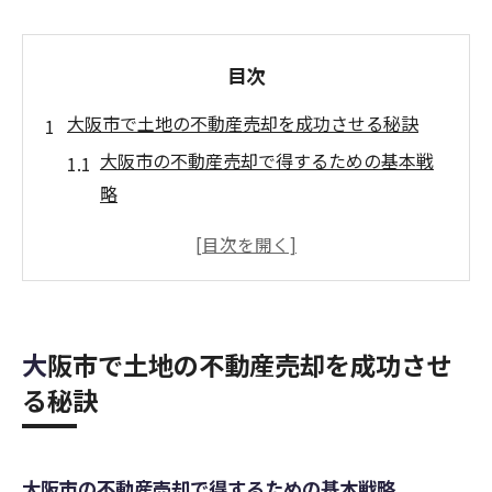
目次
大阪市で土地の不動産売却を成功させる秘訣
大阪市の不動産売却で得するための基本戦
略
不動産買取業者ランキングを活用した売却
術
大阪市土地の不動産売却で失敗しないコツ
不動産売却で高値を狙うための事前準備法
大阪市で土地の不動産売却を成功させ
大阪の不動産買取業者一覧と選び方ポイン
る秘訣
ト
関西エリアで不動産売却を有利に進める秘
訣
大阪市の不動産売却で得するための基本戦略