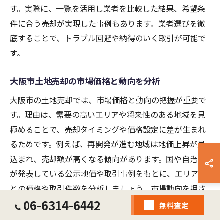
す。実際に、一覧を活用し業者を比較した結果、希望条
件に合う売却が実現した事例もあります。業者選びを徹
底することで、トラブル回避や納得のいく取引が可能で
す。
大阪市土地売却の市場価格と動向を分析
大阪市の土地売却では、市場価格と動向の把握が重要で
す。理由は、需要の高いエリアや将来性のある地域を見
極めることで、売却タイミングや価格設定に差が生まれ
るためです。例えば、再開発が進む地域は地価上昇が見
込まれ、売却額が高くなる傾向があります。国や自治体
が発表している公示地価や取引事例をもとに、エリアご
との価格や取引件数を分析しましょう。市場動向を押さ
06-6314-6442
えることで、より有利な売却を目指せます。
無料査定