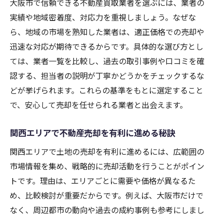
大阪市で信頼できる不動産買取業者を選ぶには、業者の
不動産売却時に確認したい契約内容のポイ
実績や地域密着度、対応力を重視しましょう。なぜな
ント
ら、地域の市場を熟知した業者は、適正価格での売却や
迅速な対応が期待できるからです。具体的な選び方とし
大阪市で増加する詐欺事例とその回避法
ては、業者一覧を比較し、過去の取引事例や口コミを確
安全な不動産売却のための情報収集術
認する、担当者の説明が丁寧かどうかをチェックするな
安心して土地売却するための心構え
どが挙げられます。これらの基準をもとに選定すること
効率的な不動産売却を叶える大阪市の最新情報
で、安心して売却を任せられる業者と出会えます。
大阪市の不動産売却で役立つ最新データ
不動産買取業者一覧を活用した効率的な売
関西エリアで不動産売却を有利に進める秘訣
却術
関西エリアで土地の売却を有利に進めるには、広範囲の
大阪市土地売却の市場価格と動向を分析
市場情報を集め、戦略的に売却活動を行うことがポイン
不動産売却大阪市で注目される新サービス
トです。理由は、エリアごとに需要や価格が異なるた
即時対応が可能な不動産買取業者の選び方
め、比較検討が重要だからです。例えば、大阪市だけで
なく、周辺都市の動向や過去の成約事例も参考にしまし
土地買取大阪で押さえておきたい最新情報