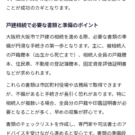
ことが成功のカギとなります。
費用相場もわかる相続手続きポイント
相続手続きにかかる費用の内訳と目安
戸建相続で必要な書類と準備のポイント
戸建相続に伴う各種費用の比較ポイント
大阪府大阪市で戸建の相続を進める際、必要な書類の準
相続費用を抑えるための実践的な工夫
備が円滑な手続きの第一歩となります。主に、被相続人
無料相談や費用見積もりの活用法
の戸籍謄本（出生から死亡まで）、相続人全員の戸籍謄
相続に必要な税金や諸費用の注意点
本、住民票、不動産の登記簿謄本、固定資産評価証明書
遺産分割で失敗しない相続対策法
などが求められます。
相続で失敗しない遺産分割の基本知識
これらの書類は市区町村役場や法務局で取得できます
戸建相続ならではの遺産分割方法とは
が、不備があると手続きが長引く恐れがあります。特に
相続人間のトラブルを防ぐポイント解説
相続人が複数いる場合、全員分の戸籍や印鑑証明書が必
要となることが多く、早めの収集が肝心です。
弁護士のサポートで円満に進める方法
相続対策として遺言書作成の重要性
書類のチェックリストを作成し、専門家や司法書士のア
ドバイスを受けながら進めると安心です。書類の準備段