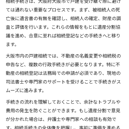
相続手続きは、大阪府大阪市で戸建を受け継ぐ際に避け
相続なら専門家への依頼タイミングを知る
ては通れない重要なプロセスです。まず、被相続人の死
戸建相続における書類提出と注意事項
亡後に遺言書の有無を確認し、相続人の確定、財産の調
安心の相続へ専門家選びの極意
査と評価を行います。これらの情報をもとに遺産分割協
相続に強い専門家の選び方と比較ポイント
議を進め、合意に至れば相続登記などの手続きへと移り
口コミや評判を活かした専門家選定の秘訣
ます。
相続サポート実績や対応範囲の確認方法
大阪市内の戸建相続では、不動産の名義変更や相続税の
弁護士・司法書士それぞれの役割とは
申告など、複数の行政手続きが必要となります。特に不
相続相談時の無料サービス活用術
動産の相続登記は法務局での申請が必須であり、現地の
司法書士による相続登記が必要な理由
司法書士や専門家のサポートを受けることで手続きがス
相続登記を司法書士に依頼するメリット
ムーズに進みます。
相続なら登記の重要性と法的リスク回避
手続きの流れを理解しておくことで、余計なトラブルや
戸建の相続登記で注意すべきポイント
費用の発生を防ぐことができます。もし遺産分割で意見
司法書士選びで失敗しないポイント解説
が分かれた場合は、弁護士や専門家への相談も有効で
す。相続手続きの全体像を把握し、事前に準備を進める
相続登記に必要な書類と提出手順とは