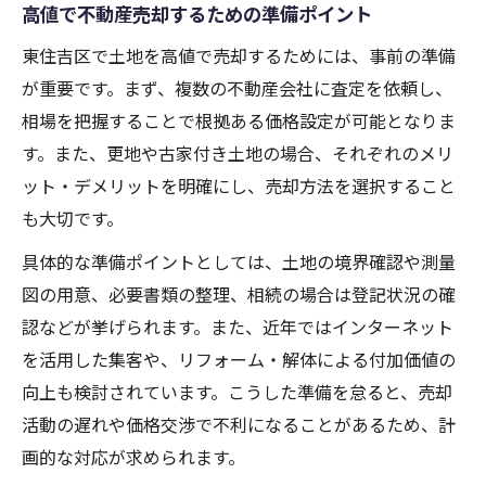
高値で不動産売却するための準備ポイント
不動産売却で高値を狙う土地活用アイデア
売却前の土地整備が不動産売却に与える効
東住吉区で土地を高値で売却するためには、事前の準備
果
が重要です。まず、複数の不動産会社に査定を依頼し、
不動産売却で差がつく土地の魅力アップ術
相場を把握することで根拠ある価格設定が可能となりま
す。また、更地や古家付き土地の場合、それぞれのメリ
土地の用途変更で広がる不動産売却の可能
ット・デメリットを明確にし、売却方法を選択すること
性
も大切です。
高値売却を実現するための物件アピール法
具体的な準備ポイントとしては、土地の境界確認や測量
売却前に押さえたい手続きと税金知識
図の用意、必要書類の整理、相続の場合は登記状況の確
不動産売却前に必要な手続きの流れ解説
認などが挙げられます。また、近年ではインターネット
売却時に注意したい税金や費用のポイント
を活用した集客や、リフォーム・解体による付加価値の
不動産売却で役立つ節税対策と具体例
向上も検討されています。こうした準備を怠ると、売却
手続きで失敗しないための不動産売却準備
活動の遅れや価格交渉で不利になることがあるため、計
不動産売却後にかかる費用の見積もり方法
画的な対応が求められます。
最新データで納得する不動産売却の流れ