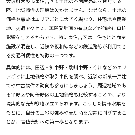
不動産売却前に知りたい土地の最新価格情
大阪府大阪市東住吉区で土地の不動産売却を検討する
報
際、地域特性の理解は欠かせません。なぜなら、土地の
価格や需要はエリアごとに大きく異なり、住宅地や商業
土地売却時に活用したい相場分析のコツ
地、交通アクセス、再開発計画の有無などが価格に直接
不動産売却を有利に進める価格設定の考え
影響を与えるからです。特に東住吉区は、住宅地と商業
方
施設が混在し、近鉄や阪和線などの鉄道路線が利用でき
不動産売却に役立つ東住吉区の市場分析
る交通利便性も特徴の一つです。
不動産売却に必要な東住吉区市場データ解
具体的には、田辺・針中野・駒川中野・今川などのエリ
説
アごとに土地価格や取引事例を調べ、近隣の新築一戸建
地域特性から見る不動産売却のポイント
てや中古物件の動向も参考にしましょう。周辺地域であ
不動産売却で役立つ市場動向の把握法
る平野区や阿倍野区の土地価格も比較することで、より
成約事例を活かした不動産売却戦略
現実的な売却戦略が立てられます。こうした情報収集を
不動産売却時に注目すべき物件タイプの傾
もとに、自分の土地の強みや売り時を冷静に判断するこ
向
とが、高値売却への第一歩となります。
高値売却を目指すための土地活用ポイント