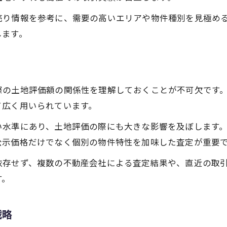
売却前に知りたい査定基準と評価のコツ
売り情報を参考に、需要の高いエリアや物件種別を見極め
不動産売却時の査定基準をわかりやすく解説
します。
土地査定で評価されるポイントの押さえ方
中古マンション事例が査定に与える影響
査定額アップを狙う土地整理と準備
際の土地評価額の関係性を理解しておくことが不可欠です
公示価格を査定時にどのように活かすか
て広く用いられています。
取引時に押さえるべきリスクと注意点紹介
い水準にあり、土地評価の際にも大きな影響を及ぼします
不動産売却時のリスクと回避ポイント
公示価格だけでなく個別の物件特性を加味した査定が重要
土地売却で失敗しやすい取引事例とは
依存せず、複数の不動産会社による査定結果や、直近の取
中古マンション売却から学ぶ注意事項
す。
売却契約時に確認すべき重要事項
トラブル防止に役立つリスク管理術
戦略