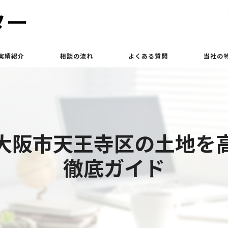
実績紹介
相談の流れ
よくある質問
当社の
買取
相続
大阪市天王寺区の土地を
土地
徹底ガイド
立ち退き
査定