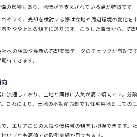
不動産売却で役立つ市場データの活かし方
整備の影響もあり、地価が下支えされている点が特徴です。
土地を有利に売るタイミングの見極め方
されやすく、売却を検討する際は立地や周辺環境の変化を
不動産売却の最適な時期とその理由とは
平均をやや上回る傾向にあります。こうした背景から、売
市場動向から読み解く売却タイミング
中古マンション分譲築浅の動きも参考に
社への相談や最新の売却実績データのチェックが有効です。
土地売却で損しないための見極め方法
が期待できます。
取引事例から学ぶタイミングの重要性
大阪市天王寺区で注目の土地売却ポイント
傾向
不動産売却で注目すべき土地の条件とは
富に流通しており、土地と同様に人気が高い傾向です。分
天王寺区の売れ筋土地から見る特徴
す。これにより、土地の不動産売却でも住宅用地としての
公示価格や周辺環境の活かし方
中古マンション市場と土地売却の関係
とで、エリアごとの人気や価格帯の傾向も把握できます。た
阿倍野区土地情報も比較材料に活用
土地いずれも高値での取引実績が目立ちます。