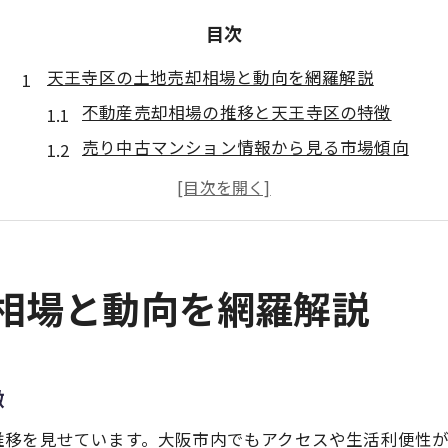
目次
天王寺区の土地売却相場と動向を網羅解説
不動産売却相場の推移と天王寺区の特徴
売り中古マンション情報から見る市場傾向
公示価格と土地評価の関係性を解説
分譲築浅中古マンションから学ぶ売却戦略
土地不動産売却時に押さえるべき市場動向
不動産売却で高値を実現する市場分析法
却相場と動向を網羅解説
不動産売却で重要な周辺相場の調べ方
大道1丁目土地の事例から分析する方法
中古マンション売却情報も分析に活用
徴
土地の価格推移と売却タイミングの関係
推移を見せています。大阪市内でもアクセスや生活利便性