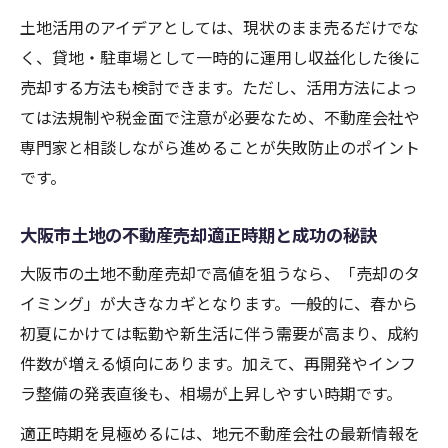
る影響
土地活用のアイデアとしては、現状のまま売るだけでな
不動産売却で知るべき大阪市の最新土地価
く、貸地・駐車場として一時的に運用し収益化した後に
格傾向
売却する方法も検討できます。ただし、活用方法によっ
ては法規制や税金面で注意が必要なため、不動産会社や
土地相場データを活かす不動産売却の実践
専門家と相談しながら進めることが失敗防止のポイント
法
です。
大阪市土地の価格上昇期に不動産売却する
方法
大阪市土地の不動産売却適正時期と成功の秘訣
高額不動産売却に必要な大阪市土地のポイント
大阪市の土地不動産売却で高値を狙うなら、「売却のタ
不動産売却成功へ導く大阪市土地の高額売
イミング」が大きなカギとなります。一般的に、春から
却条件
初夏にかけては転勤や新生活に伴う需要が高まり、成約
高額不動産売却に役立つ土地の魅力アップ
件数が増える傾向にあります。加えて、再開発やインフ
法
ラ整備の発表直後も、相場が上昇しやすい時期です。
大阪市土地売却で重視される価値の見せ方
適正時期を見極めるには、地元不動産会社の最新情報を
不動産売却に強い大阪市土地の特徴を解説