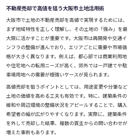
不動産売却を成功させる大阪市土地戦略
不動産売却で高値を狙う大阪市土地活用術
不動産売却を有利に導く大阪市土地戦略の
大阪市で土地の不動産売却を高値で実現するためには、
基本
まず地域特性を正しく理解し、その土地の「強み」を最
大阪市土地を高く売るための情報収集術と
大限に活かすことが重要です。大阪市は再開発や交通イ
は
ンフラの整備が進んでおり、エリアごとに需要や市場価
不動産売却に必要な大阪市土地の価値見極
格が大きく異なります。例えば、都心部では商業利用地
め法
や住宅地への転用ニーズが高く、郊外では一戸建てや駐
大阪市内土地売却で差がつく交渉テクニッ
車場用地への需要が根強いケースが見られます。
ク
高値売却を狙うポイントとしては、用途変更や分筆など
不動産売却を加速させる大阪市独自の工夫
土地の価値を高める工夫も有効です。特に、建築条件の
土地売却なら大阪市の相場変動に注目を
緩和や周辺環境の整備状況をアピールすることで、購入
希望者の幅が広がりやすくなります。実際に、建築条件
不動産売却で押さえるべき大阪市土地相場
を外して売却した結果、複数の買主からの問い合わせが
の動き
増えた事例もあります。
大阪市土地の相場変動が不動産売却に与え