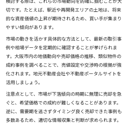
検討する際は、これらの市場動向を的確に掴むことが大
不動産売却で悪質業者を見抜く大阪市の注
切です。たとえば、駅近や再開発エリアの土地は、将来
意点
的な資産価値の上昇が期待されるため、買い手が集まり
信頼できる不動産買取業者の選び方ガイド
やすい傾向があります。
大阪市で安心できる不動産売却業者の特徴
市場の動きを活かす具体的な方法として、最新の取引事
不動産買取業者ランキング活用術と注意点
例や相場データを定期的に確認することが挙げられま
大阪市土地売却で重要な業者比較のポイン
す。大阪市内の地価動向や売却価格の推移、類似物件の
ト
成約事例を調べることで、売値設定や交渉時の根拠が強
化されます。地元不動産会社や不動産ポータルサイトを
活用しましょう。
注意点として、市場が下落傾向の時期に無理に売却を急
ぐと、希望価格での成約が難しくなることがあります。
逆に、需要期を逃さずタイミング良く売却できた事例も
多数あるため、適切な情報収集と判断が求められます。