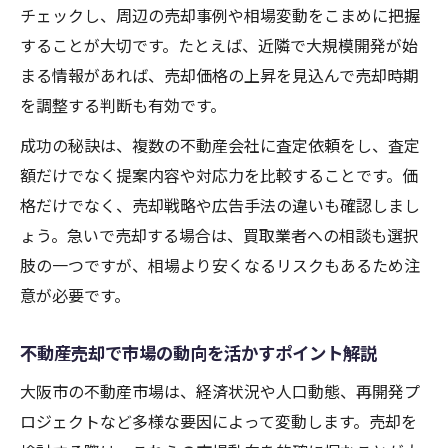
チェックし、周辺の売却事例や相場変動をこまめに把握
高額売却を実現する不動産売却の準備方法
することが大切です。たとえば、近隣で大規模開発が始
大阪市における信頼できる不動産売却術
まる情報があれば、売却価格の上昇を見込んで売却時期
不動産売却で信頼を得る大阪市土地取引の
を調整する判断も有効です。
流れ
成功の秘訣は、複数の不動産会社に査定依頼をし、査定
安心して任せられる不動産売却業者の見極
額だけでなく提案内容や対応力を比較することです。価
め方
格だけでなく、売却戦略や広告手法の違いも確認しまし
大阪市の実績豊富な不動産売却サポート体
ょう。急いで売却する場合は、買取業者への相談も選択
制
肢の一つですが、相場より安くなるリスクもあるため注
信頼性重視の大阪市土地不動産売却の方法
意が必要です。
不動産売却時に注意したい信頼性のポイン
不動産売却で市場の動向を活かすポイント解説
ト
悪質業者回避のため知りたい不動産買取業者選
大阪市の不動産市場は、経済状況や人口動態、再開発プ
び
ロジェクトなど多様な要因によって変動します。売却を