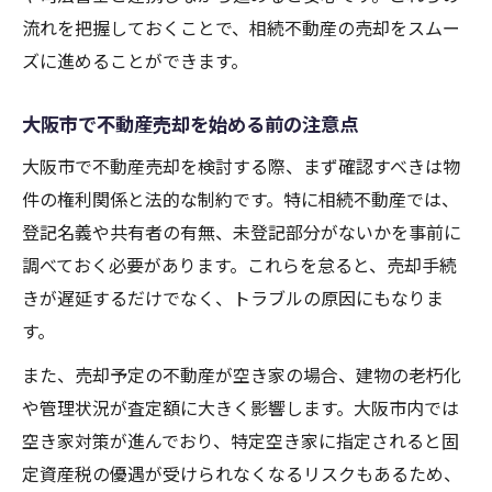
流れを把握しておくことで、相続不動産の売却をスムー
関西不動産買取利用時の注意点と流れ
ズに進めることができます。
複数相続人での合意形成の進め方
複数相続人で不動産売却合意を得る方法
大阪市で不動産売却を始める前の注意点
合意形成における不動産売却のポイント
大阪市で不動産売却を検討する際、まず確認すべきは物
相続不動産売却の協議を円滑に進めるコツ
件の権利関係と法的な制約です。特に相続不動産では、
大阪市で複数人相続時の売却対策
登記名義や共有者の有無、未登記部分がないかを事前に
不動産売却サポート関西の活用事例
調べておく必要があります。これらを怠ると、売却手続
空き家を含む不動産売却の注意点
きが遅延するだけでなく、トラブルの原因にもなりま
空き家の不動産売却時に注意したい点
す。
大阪市で空き家を売却する手続きの流れ
また、売却予定の不動産が空き家の場合、建物の老朽化
空き家不動産売却のリスクと対策を解説
や管理状況が査定額に大きく影響します。大阪市内では
空き家対策が進んでおり、特定空き家に指定されると固
不動産売却サポートを利用した空き家対策
定資産税の優遇が受けられなくなるリスクもあるため、
関西エリアの空き家買取ポイント紹介