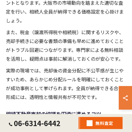
ントとなります。大阪市の市場動向を踏まえた適切な査
定を行い、相続人全員が納得できる価格設定を心掛けま
しょう。
また、税金（譲渡所得税や相続税）に関するリスクや、
売却手続きに必要な書類の準備も早めに進めておくこと
がトラブル回避につながります。専門家による無料相談
を活用し、疑問点は事前に解消しておくのが安心です。
実際の現場では、売却後の資金分配に不公平感が生じや
すいため、あらかじめ分配ルールを明確にしておくこと
が成功事例として挙げられます。全員が納得できる合意
形成には、透明性と情報共有が不可欠です。
相続不動産売却の協議を円滑に進めるコツ
06-6314-6442
無料査定
相続不動産の売却協議をスムーズに進めるためには、ま