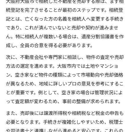
大阪府大阪市で相続した不動産を売却する際は、まず相
不動産会社との連携で売却を効率化する方
続登記を完了させることが最初のステップです。相続登
法
記とは、亡くなった方の名義を相続人へ変更する手続き
関西エリア不動産買取のポイントを解説
であり、これが済んでいないと売却や契約が進みませ
相続登記がカギとなる不動産売却術
ん。特に相続人が複数いる場合は、遺産分割協議書を作
相続登記が不動産売却に与える影響とは
成し、全員の合意を得る必要があります。
登記手続きと不動産売却の進め方を解説
次に、不動産会社や専門家に相談し、物件の査定や売却
不動産売却時に必要な相続登記の知識
方法の選定を進めます。大阪市内では土地やマンショ
大阪市での相続登記と不動産売却の関係
ン、空き家など物件の種類によって市場動向や売却価格
不動産売却における登記の重要ポイント
が異なるため、地域に詳しいプロの意見を参考にするこ
安心して資産を現金化する手順とは
とが重要です。例として、空き家の場合は管理状況によ
不動産売却で安心資産現金化の流れを解説
って査定額が変わるため、事前の整備が求められます。
大阪市で不動産売却を安心して進める方法
また、売却後には譲渡所得税や相続税など税金の申告も
資産現金化のための不動産売却ポイント
必要となります。手続きが複雑化しやすいため、税理士
不動産売却サポートで現金化をスムーズに
や司法書士と連携しながら進めると安心です。これらの