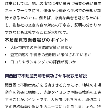
夫点
理由としては、地元の市場に強い業者は需要の高い買主
大阪市不動産売却時のリフォーム活用法と
ネットワークを持ち、迅速かつ適正な価格での売却が期
注意点
待できるためです。例えば、悪質な業者を避けるために
不動産売却で大阪市の資産を守る契約ポイ
も、複数社の査定内容や対応の丁寧さ、説明の分かりや
ント
すさなども比較することが大切です。
不動産買取業者選びのポイント
大阪市で高値売却を叶えるプレゼン方法と
大阪市内での高値買取実績が豊富か
は
査定内容や手続きの透明性が確保されているか
不動産売却の資産最大化に必要な専門家選
口コミやランキングでの評価が高いか
び
関西圏で不動産売却を成功させる秘訣を解説
関西圏で不動産売却を成功させるためには、地域の市場
動向を的確に把握し、売却タイミングや販売戦略を工夫
することがポイントです。大阪市はもちろん、周辺エリ
アの価格動向や買い手のニーズにも注目しましょう。特