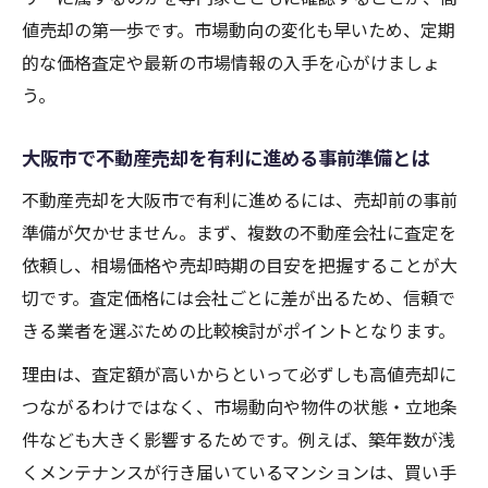
高価買取につなげる大阪市の物件アピール
値売却の第一歩です。市場動向の変化も早いため、定期
法
的な価格査定や最新の市場情報の入手を心がけましょ
う。
不動産買取業者一覧の上手な活用ポイント
大阪市不動産売却で失敗しない戦略的流れ
大阪市で不動産売却を有利に進める事前準備とは
高価売却なら大阪市の物件が有利な理由
不動産売却を大阪市で有利に進めるには、売却前の事前
大阪市で不動産売却が高値になるエリア特
準備が欠かせません。まず、複数の不動産会社に査定を
性
依頼し、相場価格や売却時期の目安を把握することが大
不動産売却に強い大阪市の資産価値が注目
切です。査定価格には会社ごとに差が出るため、信頼で
される理由
きる業者を選ぶための比較検討がポイントとなります。
大阪市不動産売却で人気の高い物件の共通
理由は、査定額が高いからといって必ずしも高値売却に
点
つながるわけではなく、市場動向や物件の状態・立地条
高価買取を実現する大阪市の需要背景を分
件なども大きく影響するためです。例えば、築年数が浅
析
くメンテナンスが行き届いているマンションは、買い手