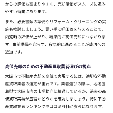
不動産売却で大阪市の物件が選ばれるポイ
からの評価も高まりやすく、売却活動がスムーズに進み
ント
やすい傾向にあります。
不動産売却時に知るべき大阪市の動向
また、必要書類の準備やリフォーム・クリーニングの実
最新の大阪市不動産売却市場動向を徹底解
施も検討しましょう。買い手に好印象を与えることで、
説
内覧時の評価が上がり、結果的に高値売却につながりま
不動産売却で注目の大阪市内エリアランキ
す。事前準備を怠らず、段階的に進めることが成功への
ング
近道です。
大阪市で不動産売却を左右する再開発情報
不動産売却時に役立つ大阪市の価格推移分
高値売却のための不動産買取業者選びの視点
析
大阪市で不動産売却を高値で実現するには、適切な不動
大阪市の不動産買取業者動向を把握する方
産買取業者の選定が重要です。業者選びの際は、地域密
法
着型で大阪市内の市場動向に精通しているか、過去の高
賢い売却で大阪市の資産価値を最大化
価買取実績が豊富かどうかを確認しましょう。特に不動
産買取業者ランキングや口コミ評価が参考になります。
不動産売却で資産価値を高める大阪市の工