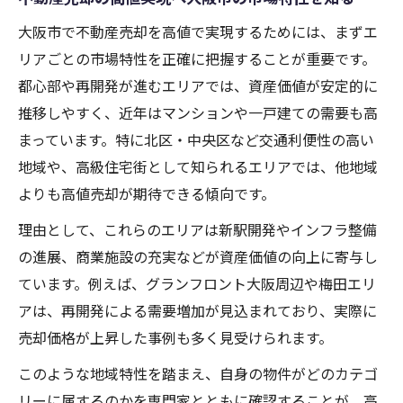
高値に導く大阪市不動産売却のポイント
大阪市で不動産売却を高値で実現するためには、まずエ
不動産売却時に重視すべき大阪市のエリア
リアごとの市場特性を正確に把握することが重要です。
選定
都心部や再開発が進むエリアでは、資産価値が安定的に
大阪市の不動産売却で査定額を上げるコツ
推移しやすく、近年はマンションや一戸建ての需要も高
とは
まっています。特に北区・中央区など交通利便性の高い
不動産売却で高値を狙うなら複数業者比較
地域や、高級住宅街として知られるエリアでは、他地域
が重要
よりも高値売却が期待できる傾向です。
大阪市不動産買取業者ランキングの活用法
理由として、これらのエリアは新駅開発やインフラ整備
悪質な不動産買取業者を見極めるチェック
の進展、商業施設の充実などが資産価値の向上に寄与し
ポイント
ています。例えば、グランフロント大阪周辺や梅田エリ
不動産売却を成功へ導く大阪市の戦略
アは、再開発による需要増加が見込まれており、実際に
売却価格が上昇した事例も多く見受けられます。
大阪市で不動産売却を高値成功させる交渉
術
このような地域特性を踏まえ、自身の物件がどのカテゴ
不動産売却のタイミングを見極める方法
リーに属するのかを専門家とともに確認することが、高