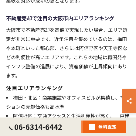
柔軟な対応が成功の鍵となります。
不動産売却で注目の大阪市内エリアランキング
大阪市で不動産売却を高値で実現したい場合、エリア選
定が非常に重要です。近年注目を集めているのは、梅田
や本町といった都心部、さらには阿倍野区や天王寺区な
どの利便性が高いエリアです。これらの地域は再開発や
インフラ整備の進展により、資産価値が上昇傾向にあり
ます。
注目エリアランキング
梅田・北区：商業施設やオフィスビルが集積し、マン
ションの売却価格も高水準
阿倍野区：交通アクセスと生活利便性が高く、一戸建
ての需要も根強い
06-6314-6442
無料査定
天王寺区：再開発エリアとして、マンション・土地と