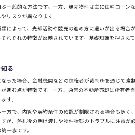
競売物件購入時に知るべきリスクと注意事項
結ぶ一般的な方法です。一方、競売物件は主に住宅ローン
大阪市で不動産売却を検討する方へ
れやリスクが異なります。
大阪市で不動産売却を成功させる重要な流れ
種類によって、売却活動や競売の進め方に違いが出る場合
不動産売却時に押さえる大阪市の競売物件事情
もそれぞれの特徴が反映されています。基礎知識を押さえ
大阪市の土地入札結果から読み解く売却戦略
。
不動産売却を有利に進める大阪市のポイント
を知る
大阪市の競売物件と不動産売却の違いを知る
競売へ進む前に見落とせない大切な点
になった場合、金融機関などの債権者が裁判所を通じて強
不動産売却前に確認したい競売の注意ポイント
きが進む点が特徴です。一方、通常の不動産売却は所有者
ります。
競売物件のやばい落とし穴を避けるための心得
競売物件購入前に知るべき不動産売却の条件
る一方で、内覧や契約条件の確認が制限される場合も多く
家が競売にかかった後の対応策と注意事項
ますが、落札後の明け渡しや物件状態のトラブルに注意が
の第一歩です。
不動産売却と競売の選択で重要な判断基準