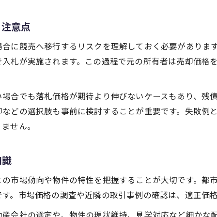
買い手が気を付けたい競売物件の落とし穴
と注意点
競売物件で失敗しやすい落とし穴と対策法
不動産売却時も役立つ競売物件の実態把握
場合に競売へ移行するリスクを理解しておく必要がありま
で入札が実施されます。この過程で元の所有者は売却価格
競売物件購入時に気を付けたいリスクの詳細
競売物件は誰でも買えるのか注意点を解説
不動産売却と競売物件のトラブル回避術
い場合でも落札価格が期待より伸びないケースもあり、残
却などの選択肢も事前に検討することが重要です。失敗例
安全な不動産売却を実現するための工夫
りません。
安全な不動産売却を目指す競売物件選びの工夫
不動産売却時のリスク回避と競売物件の活用法
知識
競売物件結果を参考にした不動産売却戦略
との市場動向や物件の特性を把握することが大切です。都
トラブルを避けるための不動産売却の工夫
です。市場価格の調査や近隣の取引事例の確認は、適正価
競売物件情報を活かした安心の不動産売却法
動産会社の選定や、物件の現状維持、見学対応など細かな