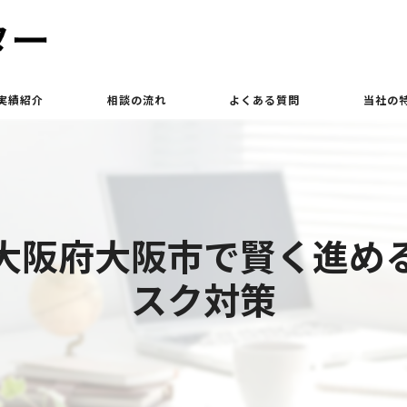
実績紹介
相談の流れ
よくある質問
当社の
買取
相続
大阪府大阪市で賢く進め
土地
スク対策
立ち退き
査定