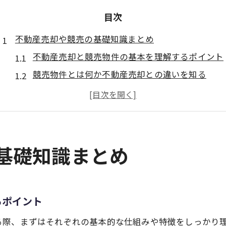
目次
不動産売却や競売の基礎知識まとめ
不動産売却と競売物件の基本を理解するポイント
競売物件とは何か不動産売却との違いを知る
不動産売却前に押さえる競売の仕組みと注意点
大阪市で不動産売却を始める前の基礎知識
競売物件購入の流れと不動産売却の関係性
競売物件のリスク回避と注意点を知る
の基礎知識まとめ
競売物件の落とし穴と不動産売却のリスク回避法
不動産売却時に注意したい競売物件の特徴
競売物件やばいと言われる理由と対策ポイント
るポイント
不動産売却で失敗しない競売物件の見極め方
る際、まずはそれぞれの基本的な仕組みや特徴をしっかり