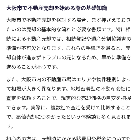
大阪市で不動産売却を円滑に進める手順と
大阪市で不動産売却を始める際の基礎知識
は
大阪市で不動産売却を検討する場合、まず押さえておき
不動産売却サポート関西による実践的アド
たいのは売却の基本的な流れと必要な書類です。特に相
バイス
続による不動産売却では、相続登記や遺産分割協議書の
関西不動産買取のメリットと注意点を解説
準備が不可欠となります。これらの手続きを怠ると、売
却自体が進まずトラブルの元になるため、早めに準備を
不動産売却専門業者の選び方とポイント
進めることが肝心です。
最新の大阪市不動産売買事情を押さえる重
要性
また、大阪市内の不動産市場はエリアや物件種別によっ
相続手続きが複雑なとき活用したい実務ノウハ
て相場が大きく異なります。地域密着型の不動産会社に
ウ
査定を依頼することで、現実的な売却価格の目安を把握
できます。実際に、複数社で査定を受けて比較すること
相続不動産の売却で避けたいトラブル事例
で、高値売却につながったという体験談も多く見られま
複雑な相続手続きをスムーズに進める方法
す。
大阪市で不動産売却専門家に相談するメリ
初心者の方は、売却時にかかる諸費用や税金についても
ット