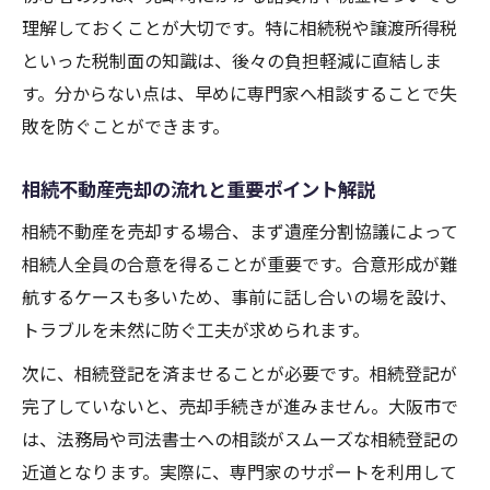
理解しておくことが大切です。特に相続税や譲渡所得税
関西エリアの不動産売却に強いサポートを
といった税制面の知識は、後々の負担軽減に直結しま
活用
す。分からない点は、早めに専門家へ相談することで失
不動産売買と相続を両立させる実践的ノウ
敗を防ぐことができます。
ハウ
兄弟間トラブルを防ぐ不動産売却の進め方とは
相続不動産売却の流れと重要ポイント解説
不動産売却で兄弟間トラブルを未然に防ぐ
相続不動産を売却する場合、まず遺産分割協議によって
コツ
相続人全員の合意を得ることが重要です。合意形成が難
大阪市の相続不動産売却で合意形成を図る
航するケースも多いため、事前に話し合いの場を設け、
方法
トラブルを未然に防ぐ工夫が求められます。
関西不動産売却専門のサポート活用事例紹
次に、相続登記を済ませることが必要です。相続登記が
介
完了していないと、売却手続きが進みません。大阪市で
不動産会社スタッフによる円滑な調整支援
は、法務局や司法書士への相談がスムーズな相続登記の
相続不動産売却時に必要な話し合いポイン
近道となります。実際に、専門家のサポートを利用して