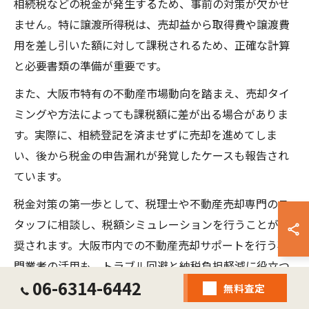
相続税などの税金が発生するため、事前の対策が欠かせ
ません。特に譲渡所得税は、売却益から取得費や譲渡費
用を差し引いた額に対して課税されるため、正確な計算
と必要書類の準備が重要です。
また、大阪市特有の不動産市場動向を踏まえ、売却タイ
ミングや方法によっても課税額に差が出る場合がありま
す。実際に、相続登記を済ませずに売却を進めてしま
い、後から税金の申告漏れが発覚したケースも報告され
ています。
税金対策の第一歩として、税理士や不動産売却専門のス
タッフに相談し、税額シミュレーションを行うことが推
奨されます。大阪市内での不動産売却サポートを行う専
門業者の活用も、トラブル回避と納税負担軽減に役立つ
06-6314-6442
でしょう。
無料査定