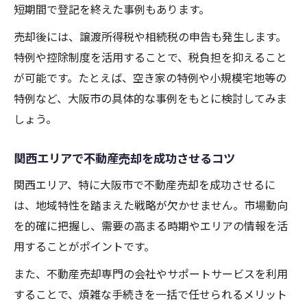
ト
短期間で登記を終えた事例もあります。
税金対策にも役立つ不動産売却の秘訣
売却後には、譲渡所得税や相続税の申告も発生します。
大阪市で不動産売却時の税金対策ポイント
特例や控除制度を活用することで、税負担を抑えること
不動産売却専門スタッフが教える節税ノウ
が可能です。たとえば、空き家の特例や小規模宅地等の
ハウ
特例など、大阪市の具体的な事例をもとに検討してみま
関西エリアの不動産買取で得する方法を紹
しょう。
介
関西エリアで不動産売却を成功させるコツ
不動産売買で利用できる税制特例を押さえ
る
関西エリア、特に大阪市で不動産売却を成功させるに
相続不動産売却と税負担軽減の実践策
は、地域特性を踏まえた戦略が欠かせません。市場動向
相続不動産をスムーズに換金する実践ステップ
を的確に把握し、需要の高まる時期やエリアの情報を活
用することがポイントです。
大阪市で不動産売却を迅速に進める段取り
関西不動産売却のスムーズな現金化手順
また、不動産売却専門の会社やサポートサービスを利用
することで、煩雑な手続きを一括で任せられるメリット
不動産売却専門業者の査定依頼活用法