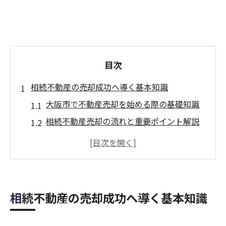
目次
相続不動産の売却成功へ導く基本知識
大阪市で不動産売却を始める際の基礎知識
相続不動産売却の流れと重要ポイント解説
関西エリアで不動産売却を成功させるコツ
不動産売却専門のサポート活用法とは
不動産会社のスタッフ紹介で安心取引を実
現
相続不動産の売却成功へ導く基本知識
大阪府大阪市で不動産売却を円滑に進めるポイ
ント