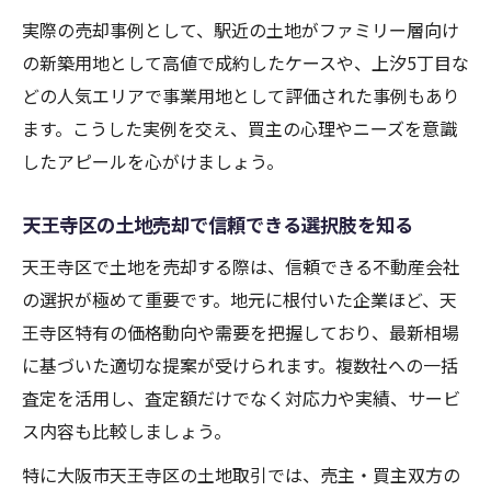
天王寺区の土地価格上昇が不動産売却に有
実際の売却事例として、駅近の土地がファミリー層向け
利な背景
の新築用地として高値で成約したケースや、上汐5丁目な
今こそ天王寺区土地売却で高値成約が期待
どの人気エリアで事業用地として評価された事例もあり
できる理由
ます。こうした実例を交え、買主の心理やニーズを意識
したアピールを心がけましょう。
中古戸建て需要から見る土地売却の好機を
解説
天王寺区の土地売却で信頼できる選択肢を知る
天王寺区の売却市場動向と今後のチャンス
天王寺区で土地を売却する際は、信頼できる不動産会社
を探る
の選択が極めて重要です。地元に根付いた企業ほど、天
天王寺区の土地価格を分析して売却戦略を磨く
王寺区特有の価格動向や需要を把握しており、最新相場
不動産売却に活かす天王寺区土地価格の分
に基づいた適切な提案が受けられます。複数社への一括
析手法
査定を活用し、査定額だけでなく対応力や実績、サービ
天王寺区土地相場の変動から最適な売却戦
ス内容も比較しましょう。
略を立案
特に大阪市天王寺区の土地取引では、売主・買主双方の
中古戸建てやマンション事例と土地価格の