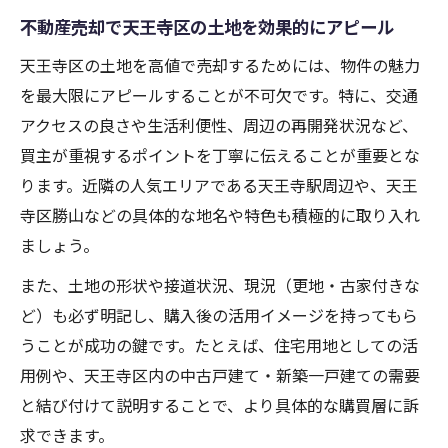
土地売却に役立つ大阪市天王寺区の相場動向
不動産売却で天王寺区の土地を効果的にアピール
天王寺区土地価格の最新相場と不動産売却
天王寺区の土地を高値で売却するためには、物件の魅力
対策
を最大限にアピールすることが不可欠です。特に、交通
不動産売却で知っておきたい天王寺区相場
アクセスの良さや生活利便性、周辺の再開発状況など、
の特徴
買主が重視するポイントを丁寧に伝えることが重要とな
中古戸建てや土地の価格推移を売却計画に
ります。近隣の人気エリアである天王寺駅周辺や、天王
活用
寺区勝山などの具体的な地名や特色も積極的に取り入れ
天王寺区の土地売却で比較したい相場情報
ましょう。
の集め方
また、土地の形状や接道状況、現況（更地・古家付きな
大阪市中央区との違いから見る天王寺区の
ど）も必ず明記し、購入後の活用イメージを持ってもら
売却相場
うことが成功の鍵です。たとえば、住宅用地としての活
高値売却を狙うなら今がチャンスの理由
用例や、天王寺区内の中古戸建て・新築一戸建ての需要
と結び付けて説明することで、より具体的な購買層に訴
不動産売却時期を見極めて天王寺区土地を
求できます。
高値で売る