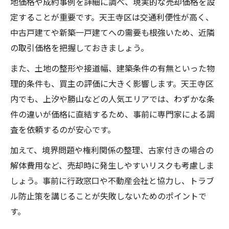
地価格や成約事例を詳細に調べ、現実的な売却価格を設
条件
定することが重要です。天王寺区は交通利便性が高く、
多彩な選択肢から最適な不動産売却法を考える
中古戸建てや新築一戸建てへの需要も根強いため、近隣
の取引価格を把握しておきましょう。
天王寺区で選べる不動産売却方法とその特
徴
また、土地の整形や接道幅、建築条件の有無といった物
仲介と買取の違いを押さえた土地売却の進
理的条件も、買主の評価に大きく影響します。天王寺区
め方
内でも、上汐や勝山などの人気エリアでは、わずかな条
不動産売却における最適な選択肢の見つけ
件の違いが価格に直結するため、事前に専門家による調
方
査を依頼するのが安心です。
天王寺区の土地売却で失敗しないための方
加えて、境界問題や権利関係の整理、古家付きの場合の
法比較
解体費用など、売却時に発生しやすいリスクも考慮しま
中古戸建て売却法も参考にした土地売却の
しょう。事前に行政窓口や不動産会社と協力し、トラブ
工夫
ル防止策を講じることが失敗しないためのポイントで
す。