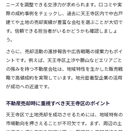
ニーズを調整できる交渉力が求められます。口コミや実
関係性
際の成約事例をチェックし、過去に天王寺区内で中古戸
天王寺区上汐や勝山エリアの土地価格を徹
建てや土地の売却実績が豊富な会社を選ぶことが大切で
底比較
す。信頼できる担当者がいるかどうかも確認しましょ
土地売却成功へ導く天王寺区価格データ活
う。
用術
さらに、売却活動の進捗報告や広告戦略の提案力もポイ
中古戸建てと比較する土地売却のポイント
ントです。例えば、天王寺区上汐や勝山などエリアごと
不動産売却で中古戸建てと土地の違いを整
の強みを持つ不動産会社は、地域特性を生かした販売戦
理
略で高値成約を実現しています。地元密着型企業の活用
天王寺区の中古戸建て市場動向と土地売却
が成功への近道です。
の関係
土地売却と中古戸建ての評価ポイントを比
不動産売却時に重視すべき天王寺区のポイント
較
天王寺区で土地売却を成功させるためには、地域特有の
天王寺区で選ぶべき不動産売却手法の特徴
市場動向を押さえることが不可欠です。まず、周辺の土
中古戸建て事例から学ぶ土地売却の有利な