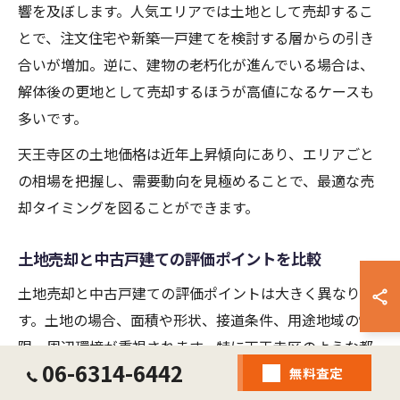
響を及ぼします。人気エリアでは土地として売却するこ
とで、注文住宅や新築一戸建てを検討する層からの引き
合いが増加。逆に、建物の老朽化が進んでいる場合は、
解体後の更地として売却するほうが高値になるケースも
多いです。
天王寺区の土地価格は近年上昇傾向にあり、エリアごと
の相場を把握し、需要動向を見極めることで、最適な売
却タイミングを図ることができます。
土地売却と中古戸建ての評価ポイントを比較
土地売却と中古戸建ての評価ポイントは大きく異なりま
す。土地の場合、面積や形状、接道条件、用途地域の制
限、周辺環境が重視されます。特に天王寺区のような都
06-6314-6442
市部では、駅からの距離や商業施設へのアクセスが価格
無料査定