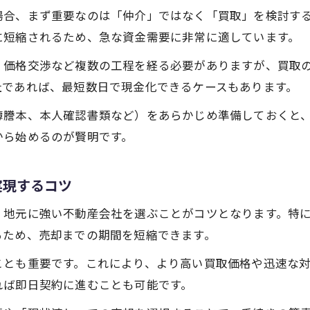
不動産売却を利用した資金調達の実践的な流れ
場合、まず重要なのは「仲介」ではなく「買取」を検討す
大阪市で急な資金需要に対応する不動産売却術
に短縮されるため、急な資金需要に非常に適しています。
即現金化を目指すなら知っておきたい売却手順
、価格交渉など複数の工程を経る必要がありますが、買取
不動産売却で即現金化を目指すための手順解説
社であれば、最短数日で現金化できるケースもあります。
大阪市で現金化につながる売却手順とその流れ
簿謄本、本人確認書類など）をあらかじめ準備しておくと
即現金化を実現する不動産売却の準備と進め方
から始めるのが賢明です。
不動産売却の即現金化を叶えるポイントとは
現金化までの売却手順を失敗しない進め方
実現するコツ
手間なくスピーディーに進める売却実体験
、地元に強い不動産会社を選ぶことがコツとなります。特
不動産売却を手間なく進めた現金化実体験紹介
るため、売却までの期間を短縮できます。
スピード現金化が叶う不動産売却の体験談を公開
ことも重要です。これにより、より高い買取価格や迅速な
実際に即現金化した不動産売却の具体的な流れ
れば即日契約に進むことも可能です。
不動産売却で素早く現金化した体験から学ぶコツ