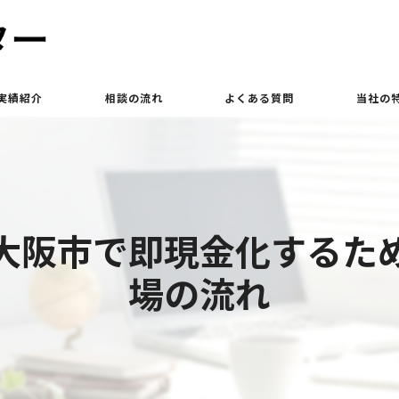
実績紹介
相談の流れ
よくある質問
当社の
買取
相続
大阪市で即現金化するた
土地
場の流れ
立ち退き
査定