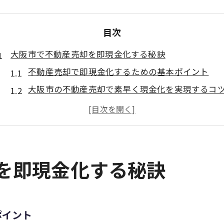
目次
大阪市で不動産売却を即現金化する秘訣
不動産売却で即現金化するための基本ポイント
大阪市の不動産売却で素早く現金化を実現するコ
資金需要に最適な不動産売却の進め方とは
即現金化が叶う不動産売却の成功事例を解説
不動産売却を即現金化する際の重要な流れ
急な資金需要に強い不動産売却の流れ
却を即現金化する秘訣
不動産売却で急な資金需要を即解決するステップ
即現金化に有効な不動産売却の流れを詳しく解説
資金需要に応える不動産売却の手順と注意点
ポイント