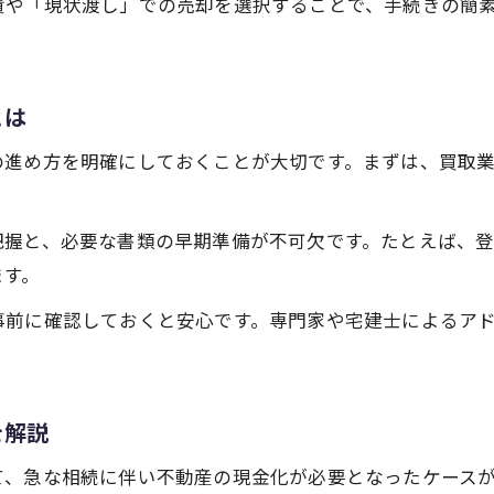
責や「現状渡し」での売却を選択することで、手続きの簡
売却実体験に学ぶ現金化までの工夫とポイント
安心して現金化を成功させるための注意点
不動産売却で安心して現金化を成功させる注意点
とは
即現金化を目指す際の不動産売却リスク管理法
の進め方を明確にしておくことが大切です。まずは、買取
現金化成功のために知っておきたい注意事項
不動産売却のトラブル回避策と現金化のコツ
把握と、必要な書類の早期準備が不可欠です。たとえば、
現金化を確実にするための不動産売却ポイント
ます。
大阪市で不動産を短期間で現金化するコツ
事前に確認しておくと安心です。専門家や宅建士によるア
不動産売却で短期間現金化するための実践コツ
大阪市での不動産売却即現金化の秘訣を伝授
短期間で現金化を叶える不動産売却の進め方
を解説
不動産売却のスピード現金化を実現する方法
て、急な相続に伴い不動産の現金化が必要となったケース
大阪市で現金化を加速する不動産売却の工夫