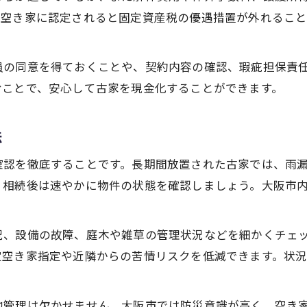
現地確認がカギとなる古家相続の進め方とは
定空き家に認定されると固定資産税の優遇措置が外れるこ
相続古家の現地確認で重視すべきポイント
現地調査から始める安全な相続手続きの流れ
員の同意を得ておくことや、契約内容の確認、瑕疵担保責
状態チェックが売却・管理の明暗を分ける理由
むことで、安心して古家を現金化することができます。
相続した古家の現場確認で判明する課題
法
専門家と連携した現地確認の重要性を解説
負担を減らす古家売却と相続の実践的ポイント
確認を徹底することです。長期間放置された古家では、雨
古家相続後の負担を軽減する売却準備法
、相続後は速やかに物件の状態を確認しましょう。大阪市
税金負担を抑える相続と売却のポイント
補助金活用で売却コストを最小化する方法
況、設備の故障、庭木や雑草の管理状況などを細かくチェ
相続トラブル回避とスムーズな売却実現法
定空き家指定や近隣からの苦情リスクを低減できます。状
実務経験から学ぶ古家相続の負担減テクニック
地管理は欠かせません。大阪市では防災意識が高く、空き