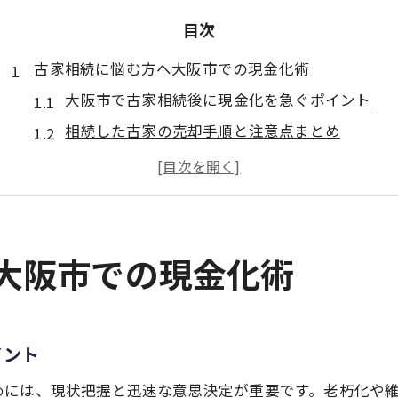
目次
古家相続に悩む方へ大阪市での現金化術
大阪市で古家相続後に現金化を急ぐポイント
相続した古家の売却手順と注意点まとめ
現地確認が鍵となる相続古家の管理方法
相続トラブルを防ぐ古家の分割協議対策
大阪市の古家相続で活用できるサポート例
老朽化した家の相続後に注意したい管理法
へ大阪市での現金化術
老朽化した家の相続後に必要な管理チェック
相続物件の維持費と管理コスト削減の工夫
古家相続後の空き家対策と近隣トラブル防止
イント
相続した家のメンテナンスと安全確保方法
めには、現状把握と迅速な意思決定が重要です。老朽化や