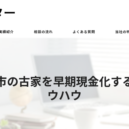
実績紹介
相談の流れ
よくある質問
当社の
買取
相続
市の古家を早期現金化す
土地
ウハウ
立ち退き
査定