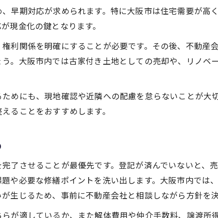
古家相続後に発生しやすい問題と解決策
め、早期対応が求められます。特に大阪市は住宅需要が高
大阪市で古家を相続した場合の売却戦略を解説
応が現金化の鍵となります。
大阪市の古家相続で考えるべき売却戦略
、権利関係を明確にすることが必要です。その後、不動産
相続古家の早期売却に有効なポイント解説
ょう。大阪市内では古家付き土地としての売却や、リノベ
古家相続後の売却相場と現金化の進め方
相続物件を高く売るための戦略的な方法
るためにも、現地確認や近隣への配慮を怠らないことが大
不動産会社選びで差が出る相続古家売却術
整えることをおすすめします。
特定空き家リスクを避ける相続不動産の管理術
相続古家を特定空き家にしない管理対策
め
空き家放置によるリスクと防止策の基本
を完了させることが最優先です。登記が済んでいないと、
相続不動産の適正管理で近隣トラブル回避
課題や必要な修繕ポイントを洗い出します。大阪市内では
特定空き家認定を防ぐ実践的な管理方法
いが生じるため、事前に不動産会社と相談しながら方針を
相続後すぐに取り組むべき管理ポイント
ちらが適しているか、また解体費用や仲介手数料、譲渡所