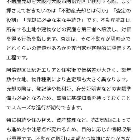
不動産売却を大阪府大阪市阿倍野区で検討する際、まず
不動産売却で査定額を比較する重要性
押さえておきたいのは「不動産売却とは何か」「査定の
複数査定で見抜く最適な不動産売却方法
役割」「売却に必要な主な手続き」です。不動産売却は
相場を知りたいなら不動産売却の基本確認を
所有する土地や建物などの資産を第三者へ譲渡し、対価
不動産売却相場を知るための基本ステップ
を得る行為を指します。査定は、その不動産が現時点で
市況を理解して不動産売却の判断を磨く
どれくらいの価値があるかを専門家が客観的に評価する
相場動向を活用した不動産売却の実践法
工程です。
不動産売却と相場比較で失敗を防ぐ方法
阿倍野区は駅近エリアと住宅街で価格差が大きく、築年
阿倍野区での不動産売却相場の特徴とは
数や立地、物件種別により査定額も大きく異なります。
不動産売却で後悔しない比較ポイント解説
売却の際は、登記簿や権利証、身分証明書などの書類準
不動産売却で重視すべき比較ポイント
備も必要となるため、事前に基礎知識を持っておくこと
でスムーズな進行が期待できます。
仲介と買取の違いを理解した不動産売却
不動産売却で複数社比較の重要性を解説
特に相続や住み替え、資産整理など、売却理由によって
安心の不動産売却に欠かせない判断基準
も進め方や注意点が変わるため、目的に応じた情報収集
が重要です。不動産の取引は高額かつ複雑になりがちな
比較で見抜く不動産売却のリスクと対策