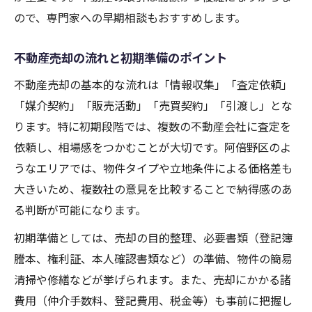
ので、専門家への早期相談もおすすめします。
高く売るために実践したい査定の工夫
不動産売却で高値査定を得るための工夫
不動産売却の流れと初期準備のポイント
査定時に伝えたい不動産売却のポイント
不動産売却の基本的な流れは「情報収集」「査定依頼」
物件価値を高める不動産売却前の準備
「媒介契約」「販売活動」「売買契約」「引渡し」とな
不動産売却で評価を上げるアピール方法
ります。特に初期段階では、複数の不動産会社に査定を
高額売却を実現する査定交渉のコツ解説
依頼し、相場感をつかむことが大切です。阿倍野区のよ
安心取引を実現する売却の進め方を詳しく紹介
うなエリアでは、物件タイプや立地条件による価格差も
不動産売却で安心できる取引の進め方
大きいため、複数社の意見を比較することで納得感のあ
る判断が可能になります。
トラブル回避のための不動産売却対策
不動産売却後の手続きと注意点まとめ
初期準備としては、売却の目的整理、必要書類（登記簿
謄本、権利証、本人確認書類など）の準備、物件の簡易
信頼できる専門家と連携した不動産売却
清掃や修繕などが挙げられます。また、売却にかかる諸
不動産売却の契約から引き渡しまでの流れ
費用（仲介手数料、登記費用、税金等）も事前に把握し