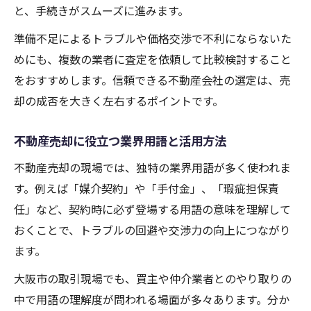
大阪の不動産売却で注意したい準備事項
と、手続きがスムーズに進みます。
不動産売却時に役立つ安心サポート活用法
準備不足によるトラブルや価格交渉で不利にならないた
売却活動前にしておきたいリスク回避策
めにも、複数の業者に査定を依頼して比較検討すること
不動産売却の安心感を高める手順と工夫
をおすすめします。信頼できる不動産会社の選定は、売
却の成否を大きく左右するポイントです。
不動産売却で損しないための交渉術と心得
不動産売却で有利に進める交渉のコツ
不動産売却に役立つ業界用語と活用方法
損をしないための不動産売却交渉術
不動産売却の現場では、独特の業界用語が多く使われま
大阪の不動産売却を成功させる心得
す。例えば「媒介契約」や「手付金」、「瑕疵担保責
不動産売却交渉時のタブーと注意事項
任」など、契約時に必ず登場する用語の意味を理解して
売却交渉を有利に進めるための対策法
おくことで、トラブルの回避や交渉力の向上につながり
ます。
大阪市の取引現場でも、買主や仲介業者とのやり取りの
中で用語の理解度が問われる場面が多々あります。分か