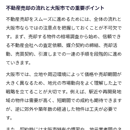
契約手続きで気をつけたい不動産売却の落とし
不動産売却の流れと大阪市での重要ポイント
穴
不動産売却をスムーズに進めるためには、全体の流れと
不動産売却契約で見落としがちな注意点
大阪市ならではの注意点を把握しておくことが不可欠で
契約手続きの際にありがちなトラブル例
す。まず、売却する物件の相場調査から始め、信頼でき
不動産売却で避けたい三大タブーの具体例
る不動産会社への査定依頼、媒介契約の締結、売却活
大阪の不動産売却契約で気をつける落とし
動、売買契約、引渡しまでの一連の手順を段階的に進め
穴
ていきます。
不動産売却契約で知っておくべき業界ルー
大阪市では、立地や周辺環境によって価格や売却期間が
ル
大きく異なるため、地元の市場動向をよく理解した上で
トラブル回避のための売却契約のチェックポイ
戦略を立てることが大切です。例えば、駅近や再開発地
ント
域の物件は需要が高く、短期間での成約も期待できます
が、逆に郊外や築年数の経過した物件は工夫が必要で
不動産売却契約の前に確認すべき重要点
す。
トラブルを防ぐための契約書チェック術
不動産売却時の説明義務と疑問への対策
また、契約時には大阪市特有の慣習や、地元業者間のネ