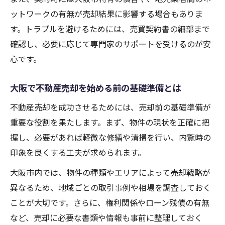
ットワークの有無が売却結果に影響する場合もありま
売却契約時にあんこ等の用語理解が大切
す。トラブルを避けるためには、売買契約書の細部まで
不動産売却で業者が嫌がる行動と対策法
確認し、必要に応じて専門家のサポートを受けるのが安
信頼できる不動産売却サポートの選び方を解説
心です。
不動産売却サポート選びで大切な基準とは
大阪で評判の良い不動産売却サポートの見
大阪で不動産売却を始める前の基礎準備とは
極め
不動産売却を成功させるためには、売却前の基礎準備が
信頼できる不動産売却業者の選び方と比較
重要な役割を果たします。まず、物件の現状を正確に把
法
握し、必要があれば軽微な修繕や清掃を行い、内覧時の
関西の不動産売却サポートを賢く活用する
印象を良くする工夫が求められます。
方法
大阪市内では、物件の種類やエリアによって売却戦略が
不動産売却で失敗しない業者選定チェック
異なるため、地域ごとの取引事例や相場を調査しておく
安心して進める不動産売却の準備と注意点
ことが大切です。さらに、権利関係やローン残債の有無
不動産売却前の準備で安心を得るポイント
など、売却に必要な書類や情報も事前に整理しておく