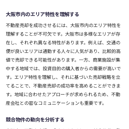
柔軟なプランニングを通じた売却活動の成功の
大阪市内のエリア特性を理解する
秘訣
変化に対応する柔軟な計画作り
不動産売却を成功させるには、大阪市内のエリア特性を
顧客のニーズを反映した売却戦略
理解することが不可欠です。大阪市は多様なエリアが存
在し、それぞれ異なる特性があります。例えば、交通の
市場変動を考慮したプラン調整
便が良いエリアは通勤する人々に人気があり、比較的高
チームでの協力体制の構築
値で売却できる可能性があります。一方、商業施設が集
持続可能なアプローチの実践
中する地域では、投資目的の購入者からの需要が高いで
フィードバックを取り入れた改善
す。エリア特性を理解し、それに基づいた売却戦略を立
経験豊富なスタッフによる交渉と手続きのポイ
てることで、不動産売却の成功率を高めることができま
ント
す。地域に合わせたアプローチが求められるため、不動
交渉力を高めるためのテクニック
産会社との密なコミュニケーションも重要です。
契約書作成の注意点
競合物件の動向を分析する
手続きをスムーズに進めるコツ