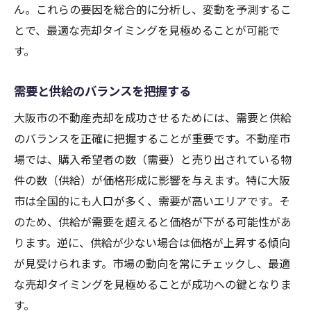
ん。これらの要因を総合的に分析し、変動を予測するこ
専門家の意見を活用する方法
とで、最適な売却タイミングを見極めることが可能で
初めての売却における心構え
す。
信頼できるエージェントの選び方
需要と供給のバランスを把握する
知識を増やすためのリソース
よくある質問とその回答
大阪市の不動産売却を成功させるためには、需要と供給
大阪市での不動産売却で高値を実現するための
のバランスを正確に把握することが重要です。不動産市
査定方法
場では、購入希望者の数（需要）と売り出されている物
件の数（供給）が価格形成に影響を与えます。特に大阪
適正価格を見つけるためのポイント
市は全国的にも人口が多く、需要が高いエリアです。そ
大阪市エリア別の査定基準
のため、供給が需要を超えると価格が下がる可能性があ
市場動向を反映した査定手法
ります。逆に、供給が少ない場合は価格が上昇する傾向
査定の精度を上げるためのデータ活用
が見受けられます。市場の動向を常にチェックし、最適
競合物件との比較分析
な売却タイミングを見極めることが成功への鍵となりま
プロが使う最新の査定ツール
す。