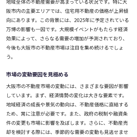
地域全体の不動産需要が高まっている状況です。特に大
効果的なプロモーション戦略を考える
阪市内の主要エリアでは、住宅用不動産の価格が上昇傾
エージェントとの連携を強化する
向にあります。この背景には、2025年に予定されている
売却プロセスの最適化を図る
万博の影響も一因です。大規模イベントがもたらす経済
タイミングと戦略を駆使した効果的な不動産売
効果によって、さらなる需要の増加が予測されており、
却の流れ
今後も大阪市の不動産市場は注目を集め続けるでしょ
売却に最適なタイミングを見つける
う。
ステップバイステップの売却計画
市場の変動要因を見極める
戦略的な交渉術を磨く
売却までのスケジュール管理
大阪市の不動産市場の変動には、さまざまな要因が影響
売却活動の進捗をチェックする
しています。まず、経済情勢の変化は大きな要素です。
地域経済の成長や景気の動向は、不動産価格に直結する
終始一貫した目標の設定
ため、常に注意が必要です。また、政府の税制や融資条
初めての不動産売却でも安心できるプロのアド
件の変更も市場に影響を及ぼします。さらに、不動産売
バイス
却を検討する際には、季節的な需要の変動も見逃せませ
不動産売却プロセスの基本を学ぶ