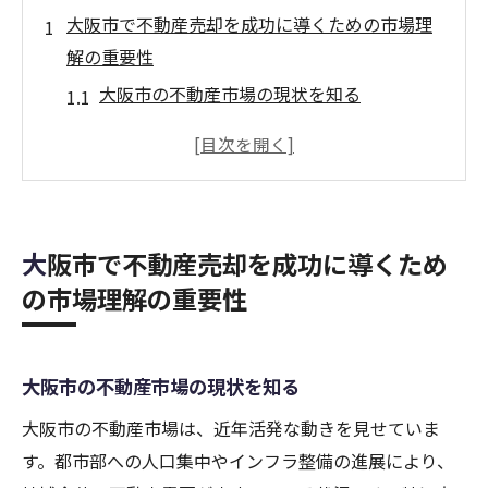
大阪市で不動産売却を成功に導くための市場理
解の重要性
大阪市の不動産市場の現状を知る
市場の変動要因を見極める
需要と供給のバランスを把握する
大阪市内のエリア特性を理解する
競合物件の動向を分析する
大阪市で不動産売却を成功に導くため
マーケット調査から得られるインサイト
の市場理解の重要性
地域特有の不動産市場動向を活かした売却戦略
の立て方
大阪市の不動産市場の現状を知る
大阪市の不動産トレンドを活用する
ターゲット層を明確にする
大阪市の不動産市場は、近年活発な動きを見せていま
市場に合った価格設定の方法
す。都市部への人口集中やインフラ整備の進展により、