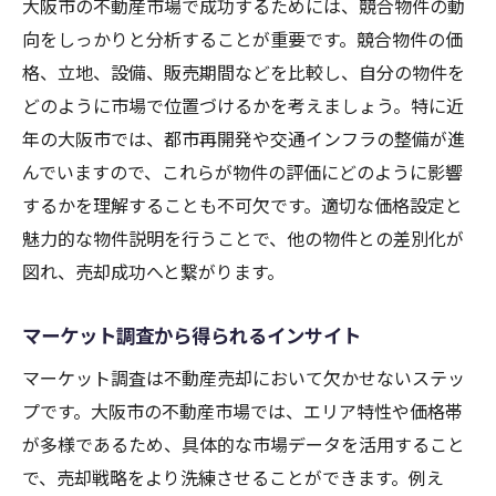
適切なコミュニケーションの取り方
大阪市の不動産市場で成功するためには、競合物件の動
向をしっかりと分析することが重要です。競合物件の価
トラブル防止のための事前準備
格、立地、設備、販売期間などを比較し、自分の物件を
売却後のフォローアップ
どのように市場で位置づけるかを考えましょう。特に近
大阪市特有の不動産売却市場における課題と解
年の大阪市では、都市再開発や交通インフラの整備が進
決策
んでいますので、これらが物件の評価にどのように影響
大阪市の不動産市場の課題を理解する
するかを理解することも不可欠です。適切な価格設定と
売却に際してのリスク管理
魅力的な物件説明を行うことで、他の物件との差別化が
地域特性に応じた戦略的な対応
図れ、売却成功へと繋がります。
市場の変化に対する適応策
マーケット調査から得られるインサイト
成功事例から学ぶ実践的解決策
課題を乗り越えるためのリソース活用
マーケット調査は不動産売却において欠かせないステッ
プです。大阪市の不動産市場では、エリア特性や価格帯
が多様であるため、具体的な市場データを活用すること
で、売却戦略をより洗練させることができます。例え