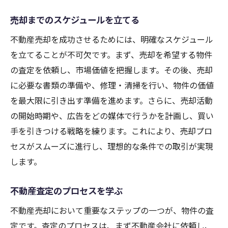
不動産売却で得られるメリットと大阪市での具
売却までのスケジュールを立てる
体例
不動産売却を成功させるためには、明確なスケジュール
資産活用の新しい可能性
を立てることが不可欠です。まず、売却を希望する物件
大阪市の不動産市場動向とチャンス
の査定を依頼し、市場価値を把握します。その後、売却
売却による生活の変化と効果
に必要な書類の準備や、修理・清掃を行い、物件の価値
成功事例から学ぶ売却のメリット
を最大限に引き出す準備を進めます。さらに、売却活動
地域特性を活かした売却戦略
の開始時期や、広告をどの媒体で行うかを計画し、買い
空き家問題の解決策と社会貢献
手を引きつける戦略を練ります。これにより、売却プロ
不動産売却の相談前に知っておくべき基礎知識
セスがスムーズに進行し、理想的な条件での取引が実現
します。
不動産市場の基本と大阪市の特性
売却に必要な法律と規制
不動産査定のプロセスを学ぶ
査定の種類とその使い分け
不動産売却において重要なステップの一つが、物件の査
売却方法の違いと選び方
定です。査定のプロセスは、まず不動産会社に依頼し、