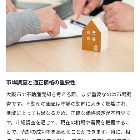
複数の相続人間での調整方法
相続不動産の評価と査定
トラブルを避けるための法的アドバイス
専門家によるスムーズな売却の実現
不動産売却の流れと相続手続きのポイントを解
説
売却までの基本的な流れと期間
相続手続きの要点と注意事項
市場調査と適正価格の重要性
法的書類の整備と提出手続き
大阪市で不動産売却を考える際、まず重要なのは市場調
売却後の手続きと税務申告
査です。不動産の価値は市場の動向に大きく影響され、
家族間での合意形成の重要性
地域によっても異なるため、正確な価格設定が不可欠で
相続不動産の評価基準について
す。市場調査を通じて、現在の相場や需要を把握するこ
大阪市で不動産売却時に注意すべき法務と税務
とで、売却の成功率を高めることができます。特に、相
のポイント