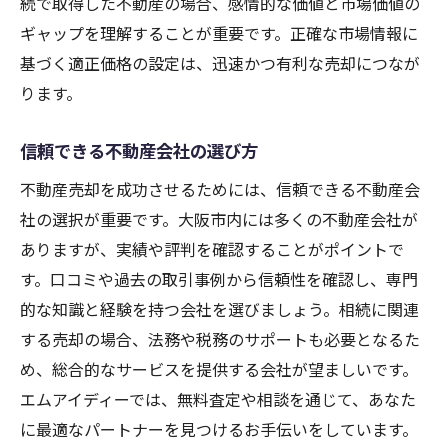
続で取得した不動産の場合、感情的な価値と市場価値の
大阪市特有の不動産取引の法務
ギャップを理解することが重要です。正確な市場情報に
売却時の税務申告と控除のポイント
基づく適正価格の設定は、迅速かつ有利な売却につなが
法的リスクを減らすための契約内容
ります。
譲渡所得税の計算方法
信頼できる不動産会社の選び方
不動産売却に伴う相続税の計算
不動産売却を成功させるためには、信頼できる不動産会
法律の最新動向と適用方法
社の選択が重要です。大阪市内には多くの不動産会社が
相続不動産の売却で抱える不安を専門家が解消
ありますが、実績や評判を確認することがポイントで
相続人間の意見の違いと専門家の調整
す。口コミや過去の取引事例から信頼性を確認し、専門
売却後の税金負担を最小限にする方法
的な知識と経験を持つ会社を選びましょう。相続に関連
物件の査定と市場価値の理解
する売却の場合、法務や税務のサポートも必要となるた
法的な争いを防ぐための準備
め、総合的なサービスを提供する会社が望ましいです。
売却のための最適なタイミング選び
エムアイディーでは、無料査定や相談を通じて、あなた
に最適なパートナーを見つけるお手伝いをしています。
専門家が提供する安心のサポート体制