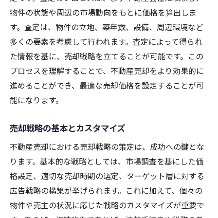
契約前に確認すべきポイント
物件の状態や周辺の市場動向をもとに価格を算出しま
相談時に用意しておくべき書類
す。査定は、物件の立地、築年数、設備、周辺環境など
大阪市で相続不動産を最適に売却するためのス
多くの要素を考慮して行われます。査定によって得られ
テップ
た情報を基に、売却戦略を立てることが可能です。この
相続不動産の価値を最大化する方法
プロセスを理解することで、不動産売却をより効果的に
売却前に知っておくべき市場の動向
進めることができ、最適な売却価格を設定することが可
能になります。
法律の適用と手続きの流れ
買い手に響くプレゼンテーション
売却戦略の基本とカスタマイズ
専門家のアドバイスを受けるタイミング
不動産売却における売却戦略の策定は、成功への鍵とな
売却後の次のステップを考える
ります。基本的な戦略としては、市場調査を基にした価
格設定、適切な売却時期の選定、ターゲット層に対する
広告戦略の構築が挙げられます。これに加えて、個々の
物件や売主の状況に応じた戦略のカスタマイズが重要で