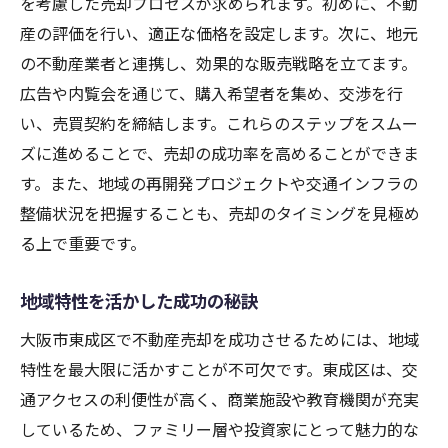
を考慮した売却プロセスが求められます。初めに、不動
地域のニーズに合わせた土地活用
産の評価を行い、適正な価格を設定します。次に、地元
不動産売却のための資産活用法
の不動産業者と連携し、効果的な販売戦略を立てます。
東成区の不動産市場を理解して売却
広告や内覧会を通じて、購入希望者を集め、交渉を行
地域市場を理解した売却戦略
い、売買契約を締結します。これらのステップをスムー
不動産市場の動向を見極める
ズに進めることで、売却の成功率を高めることができま
東成区の不動産市場特性を分析
す。また、地域の再開発プロジェクトや交通インフラの
整備状況を把握することも、売却のタイミングを見極め
市場の変化に対応した売却計画
る上で重要です。
地域市場に基づいた売却アプローチ
市場を制する不動産売却の鍵
地域特性を活かした成功の秘訣
地元業者と連携する不動産売却術
大阪市東成区で不動産売却を成功させるためには、地域
地元業者との連携で高値売却
特性を最大限に活かすことが不可欠です。東成区は、交
地域密着型の売却成功事例
通アクセスの利便性が高く、商業施設や教育機関が充実
不動産業者選びのポイント
しているため、ファミリー層や投資家にとって魅力的な