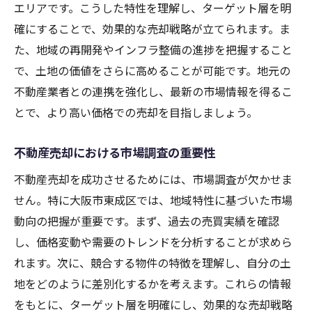
地元業者とのパートナーシップ
エリアです。こうした特性を理解し、ターゲット層を明
業者との関係がもたらす売却効果
確にすることで、効果的な売却戦略が立てられます。ま
た、地域の再開発やインフラ整備の進捗を把握すること
地域の専門家と連携する重要性
で、土地の価値をさらに高めることが可能です。地元の
交通インフラが鍵！東成区の土地売却
不動産業者との連携を強化し、最新の市場情報を得るこ
交通インフラの整備状況を理解
とで、より高い価格での売却を目指しましょう。
交通アクセスが土地価値に与える影響
インフラ整備が進む地域の魅力
不動産売却における市場調査の重要性
交通利便性を活かした売却戦略
不動産売却を成功させるためには、市場調査が欠かせま
インフラがもたらす土地の価値向上
せん。特に大阪市東成区では、地域特性に基づいた市場
交通網整備と不動産売却の関係
動向の把握が重要です。まず、過去の売買実績を確認
再開発で価値を上げる土地売却戦略
し、価格変動や需要のトレンドを分析することが求めら
れます。次に、競合する物件の特徴を理解し、自分の土
再開発が進む地域での売却戦略
地をどのように差別化するかを考えます。これらの情報
再開発計画を活かす不動産売却
をもとに、ターゲット層を明確にし、効果的な売却戦略