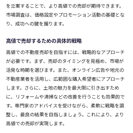
都市開発がもたらす不動産価値
を立案することで、より高値での売却が期待できます。
再開発地域での売却成功事例
市場調査は、価格設定やプロモーション活動の基礎とな
再開発と不動産売却の相乗効果
り、成功への鍵を握ります。
開発計画に基づいた不動産投資
高値で売却するための具体的戦略
大阪市東成区で土地を高く売る方法
土地売却で高値を狙うポイント
高値での不動産売却を目指すには、戦略的なアプローチ
高値売却を実現する具体策
が必要です。まず、売却のタイミングを見極め、市場が
活発な時期を選びます。また、オンライン広告や地元の
土地のポテンシャルを引き出す方法
不動産業者を活用し、広範囲な購入希望者にアプローチ
高値で売却するための交渉術
します。さらに、土地の魅力を最大限に引き出すため
査定額を上げるための準備
に、リフォームや清掃などの改善を行うことも効果的で
売却前に知っておく重要ポイント
す。専門家のアドバイスを受けながら、柔軟に戦略を調
市場動向を掴む！大阪市の不動産売却
整し、最良の結果を目指しましょう。これにより、より
市場動向を把握した売却戦略
高値での売却が実現します。
大阪市の不動産市場の最新トレンド