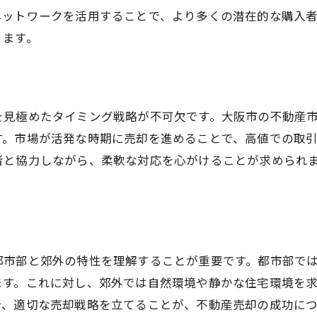
買い手に信頼感を与えるポイント
ネットワークを活用することで、より多くの潜在的な購入
ります。
売却プロセスの効率化を図る
不動産売却を大阪市で成功させるコツ
売却までのスケジュールを管理
不動産価値を上げる手入れ方法
を見極めたタイミング戦略が不可欠です。大阪市の不動産
地域特性に応じたアプローチ
す。市場が活発な時期に売却を進めることで、高値での取
者と協力しながら、柔軟な対応を心がけることが求められ
情報収集の徹底で売却を加速
買い手のニーズを理解する
不動産業者との信頼関係を築く
大阪市でスムーズに不動産を売却する
都市部と郊外の特性を理解することが重要です。都市部で
売却の流れを予習してトラブル回避
ます。これに対し、郊外では自然環境や静かな住宅環境を
地域に強い不動産業者を選ぶ
で、適切な売却戦略を立てることが、不動産売却の成功に
市場ニーズに合ったプロモーション