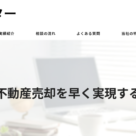
実績紹介
相談の流れ
よくある質問
当社の
買取
相続
土地
不動産売却を早く実現す
立ち退き
査定