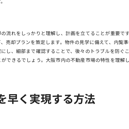
す。
プロモーション活動の工夫で差をつける
物件の魅力を最大限に引き出す
交渉力を高めるための準備
却の流れをしっかりと理解し、計画を立てることが重要で
市場を知り尽くした売却計画
び、売却プランを策定します。物件の見学に備えて、内覧
大阪市で不動産を早く売るための戦略
確にし、細部まで確認することで、後々のトラブルを防ぐ
迅速な売却に向けた準備と計画
とができるでしょう。大阪市内の不動産市場の特性を理解
魅力的な物件写真で買い手を惹きつける
地域の特性を活かした紹介方法
業者選びで成功へ導く
却を早く実現する方法
買い手との効果的なコミュニケーション
売却の障害を事前に取り除く
不動産売却を大阪市で迅速に実現する