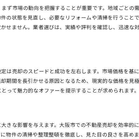
売却活動をスピーディーに展開
、まず市場の動向を把握することが重要です。地域ごとの
適切な価格設定で市場にアピール
物件の状態を見直し、必要なリフォームや清掃を行うこと
内見時に買い手の興味を引く工夫
欠かせません。業者選びは、実績や評判を確認し、迅速な
信頼できる不動産業者を選ぶ
迅速な契約成立を目指す方法
地域特有の情報を活かした売却
設定は売却のスピードと成功を左右します。市場価格を基
売却期間を長引かせる原因となるため、現実的な価格を見
にとって魅力的なオファーを提示することが求められます
に大きな影響を与えます。大阪市での不動産売却を効率的
前に物件の清掃や整理整頓を徹底し、見た目の良さを高め