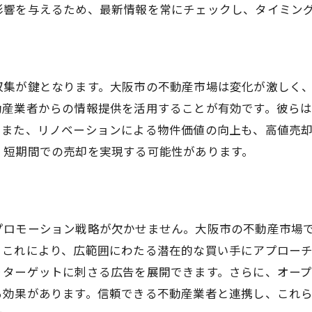
影響を与えるため、最新情報を常にチェックし、タイミン
内見時の準備を怠らない
価格交渉をスムーズに進める
法律に基づいた売却手続きを確認
収集が鍵となります。大阪市の不動産市場は変化が激しく
不動産売却を大阪市で効率的に進める
動産業者からの情報提供を活用することが有効です。彼ら
効率的な売却のための必要準備
。また、リノベーションによる物件価値の向上も、高値売
売却を加速する価格設定の妙
、短期間での売却を実現する可能性があります。
不動産業者との効果的なコミュニケーション
買い手の視点を意識した案内
契約までの流れをスムーズに
プロモーション戦略が欠かせません。大阪市の不動産市場
市場を活かした売却戦略
。これにより、広範囲にわたる潜在的な買い手にアプロー
大阪市の不動産売却で高値を狙う方法
りターゲットに刺さる広告を展開できます。さらに、オー
売却のタイミングが価格に与える影響
る効果があります。信頼できる不動産業者と連携し、これ
地域特性を活かした売却戦略