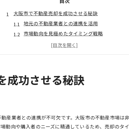
目次
大阪市で不動産売却を成功させる秘訣
地元の不動産業者との連携を活用
市場動向を見極めたタイミング戦略
都市部と郊外の特性を理解する
高値売却を目指す情報収集の重要性
効果的なプロモーションの選択肢
不動産売却の流れをスムーズに
却を成功させる秘訣
大阪市の不動産売却を早く実現する方法
迅速な売却に必要なステップ
適切な価格設定で買い手を惹きつける
内見時の印象を最大限に活用
不動産業者との連携が不可欠です。大阪市の不動産市場は
不動産業者の選び方を見直す
市場動向や購入者のニーズに精通しているため、売却のタ