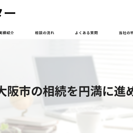
実績紹介
相談の流れ
よくある質問
当社の
買取
相続
土地
大阪市の相続を円満に進
立ち退き
査定