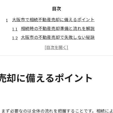
目次
大阪市で相続不動産売却に備えるポイント
相続時の不動産売却準備と流れを解説
大阪市の不動産売却で失敗しない秘訣
相続不動産売却に必要な書類と手続き
大阪市の不動産売却サポート活用法
相続人間での合意形成の進め方とは
不動産売却を通じた円満な相続手続き術
産売却に備えるポイント
家族が納得できる不動産売却手順とは
大阪市で相続不動産売却を進めるコツ
不動産売却大阪市での遺産分割協議法
相続手続きに役立つ不動産売却知識
、まず必要なのは全体の流れを把握することです。相続に