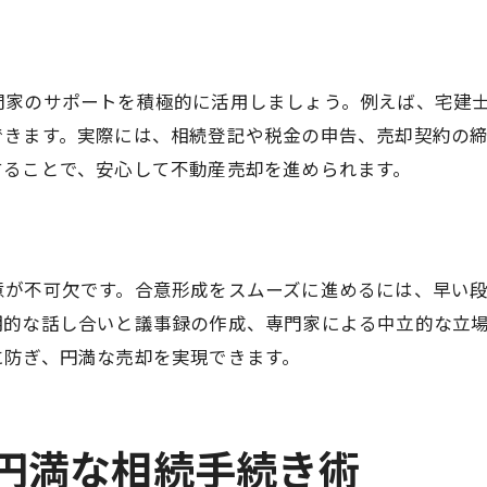
家族間トラブルを防ぐ資産分割の進め方
大阪市で不動産売却時のトラブル予防策
家族の信頼関係を守る不動産売却大阪市
門家のサポートを積極的に活用しましょう。例えば、宅建
できます。実際には、相続登記や税金の申告、売却契約の
不動産売却で起こる相続人間の問題対処法
することで、安心して不動産売却を進められます。
公正な資産分割のための不動産売却活用
専門家活用で安心する相続と売却の秘訣
不動産売却大阪市の専門家選びの基準
意が不可欠です。合意形成をスムーズに進めるには、早い
相続と不動産売却の相談先活用術
期的な話し合いと議事録の作成、専門家による中立的な立
大阪市の不動産売却サポート活用例
に防ぎ、円満な売却を実現できます。
司法書士や税理士の役割と連携方法
専門家と進める不動産売却大阪市の安心感
た円満な相続手続き術