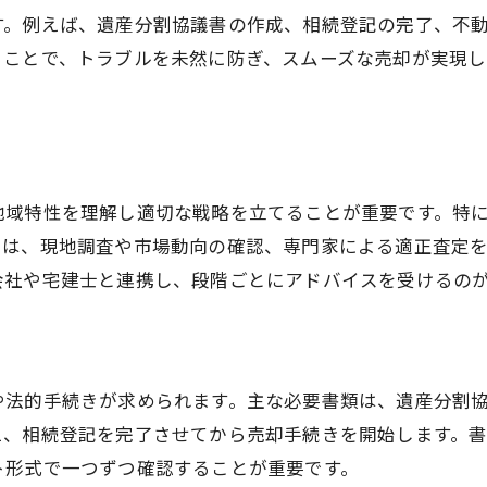
不動産売却サポート関西の選び方ガイド
す。例えば、遺産分割協議書の作成、相続登記の完了、不
相続物件の売却時に注意したい税金対策
ることで、トラブルを未然に防ぎ、スムーズな売却が実現し
相続不動産売却に関わる主な税金とは
大阪市の不動産売却と節税ポイント
譲渡所得税対策に強い不動産売却術
不動産売却時の税金計算の基本知識
地域特性を理解し適切な戦略を立てることが重要です。特
相続税と不動産売却の賢い両立方法
には、現地調査や市場動向の確認、専門家による適正査定
会社や宅建士と連携し、段階ごとにアドバイスを受けるの
スムーズな不動産売却の流れと実践法
不動産売却の流れを大阪市で徹底解説
相続不動産売却に必要な段取りのコツ
大阪市での不動産売却サポート活用事例
や法的手続きが求められます。主な必要書類は、遺産分割
え、相続登記を完了させてから売却手続きを開始します。
売却活動を円滑に進めるポイント紹介
ト形式で一つずつ確認することが重要です。
不動産売却大阪市で実践したい準備事項