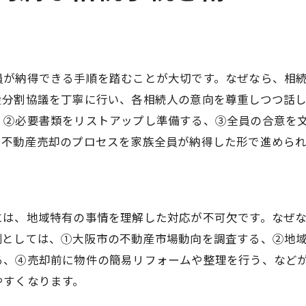
員が納得できる手順を踏むことが大切です。なぜなら、相
産分割協議を丁寧に行い、各相続人の意向を尊重しつつ話
、②必要書類をリストアップし準備する、③全員の合意を
、不動産売却のプロセスを家族全員が納得した形で進められ
には、地域特有の事情を理解した対応が不可欠です。なぜ
例としては、①大阪市の不動産市場動向を調査する、②地
る、④売却前に物件の簡易リフォームや整理を行う、など
やすくなります。