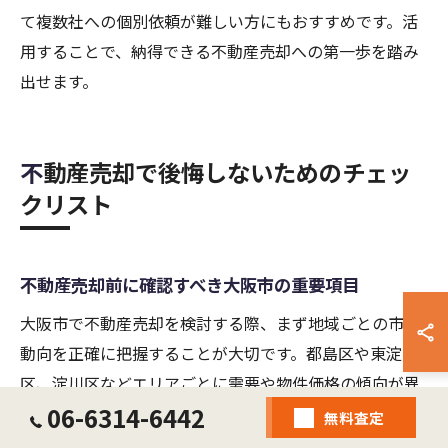
て複数社への個別依頼が難しい方にもおすすめです。活
用することで、納得できる不動産売却への第一歩を踏み
出せます。
不動産売却で後悔しないためのチェッ
クリスト
不動産売却前に確認すべき大阪市の重要項目
大阪市で不動産売却を検討する際、まず地域ごとの市場
動向を正確に把握することが大切です。都島区や東淀川
区、淀川区などエリアごとに需要や物件価格の傾向が異
06-6314-6442
なり、再開発や交通インフラの整備状況によっても相場
無料査定
が変動します。特に2024年現在、大阪市内の住宅地やマ