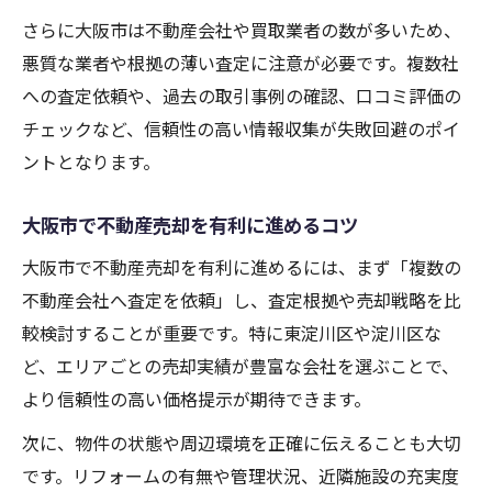
不動産売却で査定額を確認する際の注意点
さらに大阪市は不動産会社や買取業者の数が多いため、
査定を比較して賢く進める不動産売却の秘訣
悪質な業者や根拠の薄い査定に注意が必要です。複数社
不動産売却の複数査定比較で得するポイン
への査定依頼や、過去の取引事例の確認、口コミ評価の
ト
チェックなど、信頼性の高い情報収集が失敗回避のポイ
大阪市で不動産売却相場を比較する重要性
ントとなります。
不動産売却査定結果を見極めて判断する方
法
大阪市で不動産売却を有利に進めるコツ
大阪市で不動産売却業者を選ぶ際の注目ポ
大阪市で不動産売却を有利に進めるには、まず「複数の
イント
不動産会社へ査定を依頼」し、査定根拠や売却戦略を比
不動産売却の一括査定サイト活用のコツ
較検討することが重要です。特に東淀川区や淀川区な
不動産売却で後悔しないためのチェックリスト
ど、エリアごとの売却実績が豊富な会社を選ぶことで、
より信頼性の高い価格提示が期待できます。
不動産売却前に確認すべき大阪市の重要項
目
次に、物件の状態や周辺環境を正確に伝えることも大切
大阪市で不動産売却後悔を防ぐチェックポ
です。リフォームの有無や管理状況、近隣施設の充実度