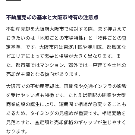
不動産売却査定の流れと事前準備の重要性
不動産売却の基本と大阪市特有の注意点
大阪市で不動産売却時に査定を依頼する際
のポイント
不動産売却を大阪府大阪市で検討する際、まず押さえて
査定額に差が出る大阪市の不動産売却事情
おきたいのは「地域ごとの市場特性」と「物件ごとの査
不動産売却の机上査定と訪問査定の違い
定基準」です。大阪市内は東淀川区や淀川区、都島区な
どエリアによって需要と相場が大きく異なります。ま
大阪市の不動産売却査定で注意すべき点
た、都市部ではマンション、郊外では一戸建てや土地の
適正価格を見抜く大阪市の不動産売却査定術
売却が主流となる傾向があります。
不動産売却で適正価格を知る査定の見極め
大阪市での不動産売却は、再開発や交通インフラの影響
方
を受けやすい点も特徴です。たとえば新駅の開業や大型
大阪市の不動産売却で相場を把握する方法
商業施設の誕生により、短期間で相場が急変することも
不動産売却時の価格設定と大阪市の判断基
あるため、タイミングの見極めが重要です。相場変動を
準
見落とすと、査定額と売却価格のギャップが生じやすく
大阪市で不動産売却査定結果を活かすコツ
なります。