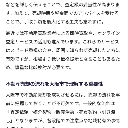
イント
などを詳しく伝えることで、査定額の妥当性が高まりま
す。加えて、売却時期や税金面でのアドバイスを受ける
不動産売却の手続き漏れを大阪市で防ぐ方
ことで、手取り額を最大化する工夫も忘れずに。
法
大阪市の不動産売却で税金トラブルを避け
最近では不動産買取業者による即時買取や、オンライン
る要点
査定サービスの活用も進んでいます。これらのサービス
不動産売却時の資金計画を大阪市で立てる
はスピード重視の方や、周囲に知られず売却したい方に
秘訣
有効ですが、相場より低い価格提示となることもあるた
め、慎重な比較検討が必要です。
大阪市の相場変動を活かした売却戦略とは
不動産売却の相場変動を大阪市で読むコツ
不動産売却の流れを大阪市で理解する重要性
大阪市で不動産売却時期を見極めるポイン
大阪市で不動産売却を成功させるには、売却の流れを事
ト
前に把握しておくことが不可欠です。一般的な流れは
不動産売却で高値を狙う大阪市の戦略
「査定依頼→媒介契約→販売活動→売買契約→引き渡
大阪市の不動産売却に活かせる市場分析法
し」となりますが、各段階での注意点や地域特有の事情
大阪市で不動産売却と再開発動向の関係性