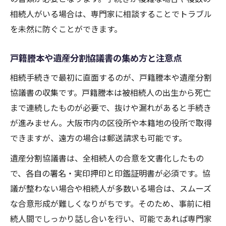
土地相続に関する新しい罰則リスクを知る
相続人がいる場合は、専門家に相談することでトラブル
を未然に防ぐことができます。
法改正に伴う必要書類や手続き変更点
大阪市での法改正対応サポートの活用法
戸籍謄本や遺産分割協議書の集め方と注意点
円滑な土地相続を目指す際の準備と注意点
相続手続きで最初に直面するのが、戸籍謄本や遺産分割
相続に備えて収集すべき書類と整理方法
協議書の収集です。戸籍謄本は被相続人の出生から死亡
土地相続の事前準備で押さえるべきポイン
まで連続したものが必要で、抜けや漏れがあると手続き
ト
が進みません。大阪市内の区役所や本籍地の役所で取得
相続手続きで発生しやすいミスと防止策
できますが、遠方の場合は郵送請求も可能です。
専門家に依頼する際のチェックリスト
遺産分割協議書は、全相続人の合意を文書化したもの
家族間での円滑な連携を図るための工夫
で、各自の署名・実印押印と印鑑証明書が必須です。協
遺産分割協議が難航する場合の相続対策とは
議が整わない場合や相続人が多数いる場合は、スムーズ
相続人間の意見対立を解決する交渉術
な合意形成が難しくなりがちです。そのため、事前に相
遺産分割協議が不成立の場合の対応例
続人間でしっかり話し合いを行い、可能であれば専門家