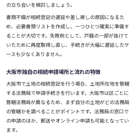
の立ち会いを検討しましょう。
相続人申告登記を活用したトラブル回避
弁護士や司法書士による専門的サポート活
書類不備が相続登記の遅延や差し戻しの原因になるた
用
め、必要書類リストを作成し、一つひとつ確実に準備す
相続トラブルを未然に防ぐ事前対策の重要
ることが大切です。失敗例として、戸籍の一部が抜けて
性
いたために再度取得し直し、手続きが大幅に遅延したケ
ースも少なくありません。
大阪市の土地相続で活用したい専門家の知恵
相続に強い専門家へ相談するメリット
大阪市独自の相続申請場所と流れの特徴
弁護士や司法書士の選び方と相談の流れ
大阪市で土地の相続登記を行う場合、土地所在地を管轄
相続無料相談窓口の効果的な利用方法
する法務局で申請手続きを行います。大阪市は区ごとに
口コミで評判の専門家活用ポイント
管轄法務局が異なるため、まず自分の土地がどの法務局
土地相続の複雑なケースでの専門支援例
の管轄かを調べることがポイントです。法務局の窓口で
の申請のほか、郵送やオンライン申請も可能となってい
ます。