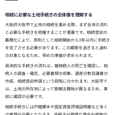
相続で大阪市の土地を正しく守るポイント
相続した土地を守るための法的ポイント解
相続に必要な土地手続きの全体像を理解する
説
大阪府大阪市で土地の相続を進める際、まず全体の流れ
遺産分割協議で合意形成を円滑に進めるコ
と必要な手続きを把握することが重要です。相続登記の
ツ
義務化により、原則として相続開始から3年以内に手続き
大阪市の土地相続で優先すべき確認事項と
を完了させる必要があります。この期限を過ぎると過料
は
の対象となるため、早めの準備が求められます。
相続財産の評価や相続税対応の基本を押さ
具体的な手続きの流れは、被相続人の死亡を確認し、相
える
続人の調査・確定、必要書類の収集、遺産分割協議書の
相続トラブル予防に有効な専門家活用の秘
作成、相続登記申請という段階に分かれます。大阪市で
訣
は、土地の所在地によって管轄法務局が異なるため、事
最新法改正に対応した土地相続の実践知識
前に確認が必要です。
令和6年法改正の相続登記義務化ポイント
相続手続きには戸籍謄本や固定資産評価証明書など多く
相続登記義務化で必要となる手続きの流れ
の書類が必要となります。手続きが複雑な場合や複数の