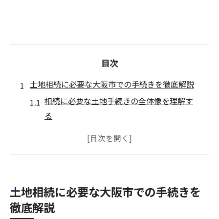
目次
土地相続に必要な大阪市での手続きを徹底解説
相続に必要な土地手続きの全体像を理解す
る
戸籍謄本や遺産分割協議書の集め方と注意
点
大阪市独自の相続申請場所と流れの特徴
相続手続きで発生しやすい書類の不備対策
土地相続に必要な大阪市での手続きを
司法書士や専門家への相続手続き相談活用
徹底解説
法