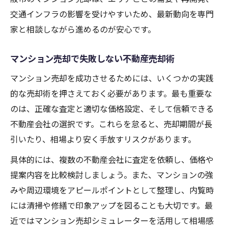
由
交通インフラの影響を受けやすいため、最新動向を専門
マンション査定で高評価を得るための工夫
家と相談しながら進めるのが安心です。
不動産売却前に知るべき査定基準と注意点
マンション売却で失敗しない不動産売却術
今どきの不動産売却シミュレーター活用法
マンション売却を成功させるためには、いくつかの実践
不動産売却シミュレーターの使い方と効果
的な売却術を押さえておく必要があります。最も重要な
マンション売却シミュレーターで価格を把
のは、正確な査定と適切な価格設定、そして信頼できる
握
不動産会社の選択です。これらを怠ると、売却期間が長
大阪市で注目の不動産売却ツール徹底比較
引いたり、相場より安く手放すリスクがあります。
シミュレーションで不動産売却の不安を解
具体的には、複数の不動産会社に査定を依頼し、価格や
消
提案内容を比較検討しましょう。また、マンションの強
売却前に試すべきマンション査定シミュレ
みや周辺環境をアピールポイントとして整理し、内覧時
ーター
には清掃や修繕で印象アップを図ることも大切です。最
高値売却へ導く相場データの見極め方
近ではマンション売却シミュレーターを活用して相場感