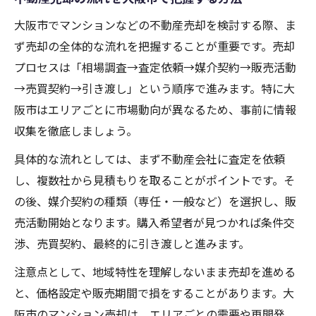
マンション売却で価格を上げる工夫と実践
法
大阪市でマンションなどの不動産売却を検討する際、ま
ず売却の全体的な流れを把握することが重要です。売却
不動産売却成功者の共通する行動パターン
プロセスは「相場調査→査定依頼→媒介契約→販売活動
不動産売却で押さえたい大阪市の相場変動
→売買契約→引き渡し」という順序で進みます。特に大
大阪市マンションの相場動向と不動産売却
阪市はエリアごとに市場動向が異なるため、事前に情報
不動産売却に役立つ大阪市内の価格推移分
収集を徹底しましょう。
析
具体的な流れとしては、まず不動産会社に査定を依頼
マンション売却相場から見る最適な売り時
し、複数社から見積もりを取ることがポイントです。そ
大阪市の不動産売却を有利にする相場理解
の後、媒介契約の種類（専任・一般など）を選択し、販
相場変動を活かした不動産売却の進め方
売活動開始となります。購入希望者が見つかれば条件交
売却成功を導く大阪市マンション査定の極意
渉、売買契約、最終的に引き渡しと進みます。
不動産売却に有利なマンション査定のコツ
注意点として、地域特性を理解しないまま売却を進める
大阪市で失敗しない査定ポイント徹底解説
と、価格設定や販売期間で損をすることがあります。大
正確な査定が不動産売却の成否を分ける理
阪市のマンション売却は、エリアごとの需要や再開発、