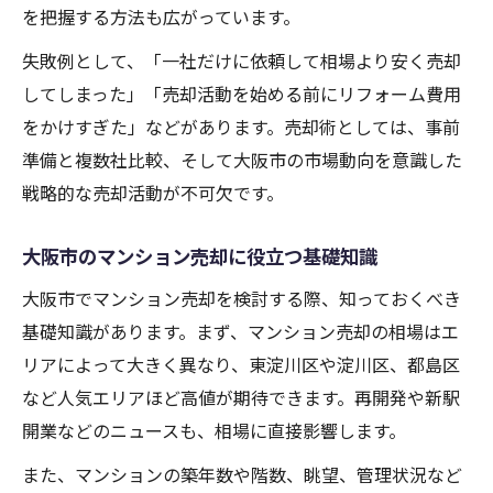
不動産売却で必須の相場データ分析術
を把握する方法も広がっています。
マンション売却相場を正確に読み解くコツ
失敗例として、「一社だけに依頼して相場より安く売却
大阪市で参考にしたい売却事例と相場情報
してしまった」「売却活動を始める前にリフォーム費用
相場データを活用した不動産売却の判断軸
をかけすぎた」などがあります。売却術としては、事前
高値で売るためのマンション相場チェック
準備と複数社比較、そして大阪市の市場動向を意識した
法
戦略的な売却活動が不可欠です。
大阪市のマンション売却に役立つ基礎知識
大阪市でマンション売却を検討する際、知っておくべき
基礎知識があります。まず、マンション売却の相場はエ
リアによって大きく異なり、東淀川区や淀川区、都島区
など人気エリアほど高値が期待できます。再開発や新駅
開業などのニュースも、相場に直接影響します。
また、マンションの築年数や階数、眺望、管理状況など