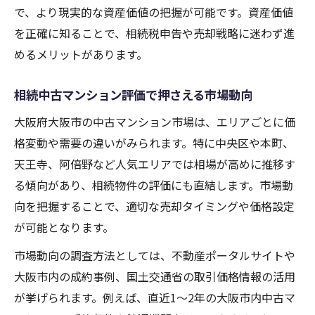
で、より現実的な資産価値の把握が可能です。資産価値
相続後の売却判断に役立つ市場動向の把握
を正確に知ることで、相続税申告や売却戦略に迷わず進
法
めるメリットがあります。
相続売却で失敗しないための査定活用術
管理と節税の両立を目指す相続の進め方
相続中古マンション評価で押さえる市場動向
相続物件管理の基本と節税対策のポイント
大阪府大阪市の中古マンション市場は、エリアごとに価
相続中古マンションの維持費用と節税方法
格変動や需要の違いがみられます。特に中央区や本町、
固定資産税を抑える相続後の管理術
天王寺、阿倍野など人気エリアでは相場が高めに推移す
る傾向があり、相続物件の評価にも直結します。市場動
賃貸活用による相続マンションの節税効果
向を把握することで、適切な売却タイミングや価格設定
相続と税務申告の流れを管理目線で解説
が可能となります。
売却か長期保有か悩む物件の選択基準を紹介
市場動向の調査方法としては、不動産ポータルサイトや
相続中古マンションの売却判断材料を整理
大阪市内の成約事例、国土交通省の取引価格情報の活用
長期保有が有利な相続物件の特徴を解説
が挙げられます。例えば、直近1〜2年の大阪市内中古マ
相続したマンションの将来性を見極める方