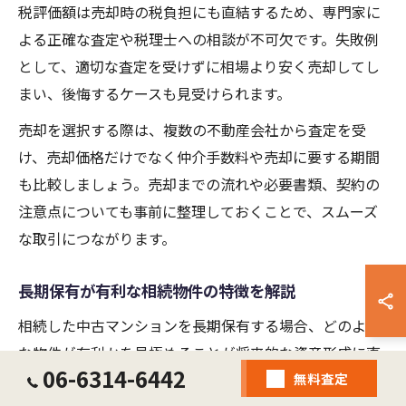
税評価額は売却時の税負担にも直結するため、専門家に
よる正確な査定や税理士への相談が不可欠です。失敗例
として、適切な査定を受けずに相場より安く売却してし
まい、後悔するケースも見受けられます。
売却を選択する際は、複数の不動産会社から査定を受
け、売却価格だけでなく仲介手数料や売却に要する期間
も比較しましょう。売却までの流れや必要書類、契約の
注意点についても事前に整理しておくことで、スムーズ
な取引につながります。
長期保有が有利な相続物件の特徴を解説
相続した中古マンションを長期保有する場合、どのよう
な物件が有利かを見極めることが将来的な資産形成に直
06-6314-6442
無料査定
結します。有利な特徴としては、駅近や大阪市内の人気