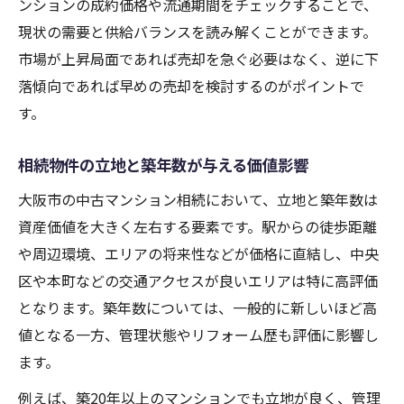
ンションの成約価格や流通期間をチェックすることで、
法
現状の需要と供給バランスを読み解くことができます。
収益性と資産価値から考える相続物件の選
市場が上昇局面であれば売却を急ぐ必要はなく、逆に下
択
落傾向であれば早めの売却を検討するのがポイントで
相続後のライフプランと物件活用方法の関
す。
係
相続物件の価値向上に繋がる具体的対策集
相続物件の立地と築年数が与える価値影響
相続中古マンションのリフォームで価値向
大阪市の中古マンション相続において、立地と築年数は
上
資産価値を大きく左右する要素です。駅からの徒歩距離
管理体制の見直しが相続物件価値を底上げ
や周辺環境、エリアの将来性などが価格に直結し、中央
相続後にできる内装・設備の改善ポイント
区や本町などの交通アクセスが良いエリアは特に高評価
となります。築年数については、一般的に新しいほど高
賃貸需要を意識した相続マンションの工夫
値となる一方、管理状態やリフォーム歴も評価に影響し
共用部分の整備による相続価値アップ戦略
ます。
例えば、築20年以上のマンションでも立地が良く、管理