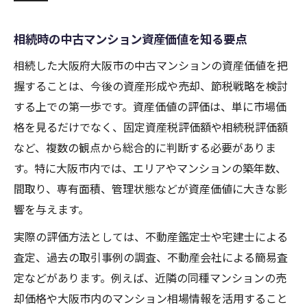
大阪府大阪市で相続した物件の評価方法解説
大阪市中古マンション相続の評価基準とは
相続時の中古マンション資産価値を知る要点
相続物件の固定資産税評価額の見方と注意
相続した大阪府大阪市の中古マンションの資産価値を把
点
握することは、今後の資産形成や売却、節税戦略を検討
路線価と市場価格を活用した相続評価のコ
する上での第一歩です。資産価値の評価は、単に市場価
ツ
格を見るだけでなく、固定資産税評価額や相続税評価額
相続した中古マンションの再建築価格の基
など、複数の観点から総合的に判断する必要がありま
礎知識
す。特に大阪市内では、エリアやマンションの築年数、
間取り、専有面積、管理状態などが資産価値に大きな影
専門家による相続物件評価のメリットとは
響を与えます。
相続した中古マンションの売却判断ポイント
実際の評価方法としては、不動産鑑定士や宅建士による
中古マンション相続後の売却タイミングを
査定、過去の取引事例の調査、不動産会社による簡易査
見極める
定などがあります。例えば、近隣の同種マンションの売
相続マンション売却に必要な手続きと流れ
却価格や大阪市内のマンション相場情報を活用すること
相続物件の売却期限や注意点を徹底解説