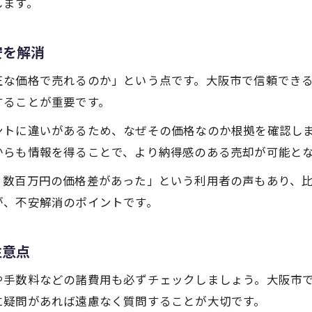
します。
信頼できる不動産売却のための大阪市見積もり活用術
不動産売却で信頼を得る見積もりの取り方
安を解消
大阪市で優良な不動産買取業者を見つける方法
正な価格で売れるのか」という点です。大阪市で信頼でき
見積もり活用で安心できる不動産売却を実現
することが重要です。
大阪市の不動産売却サポート活用のポイント
ントに違いがあるため、なぜその価格なのか根拠を確認し
不動産売却見積もりでトラブル防止のコツ
からも情報を得ることで、より納得感のある売却が可能と
大阪市の不動産売却で見逃せない査定ポイントとは
、数百万円の価格差があった」という利用者の声もあり、
不動産売却で査定時に見逃せない重要項目
が、不安解消のポイントです。
大阪市で高評価を得るための査定チェックポイント
不動産売却見積もり時の評価基準を理解しよう
注意点
相場と査定の違いを知る大阪市不動産売却のコツ
や手数料などの諸費用も必ずチェックしましょう。大阪市
大阪市の不動産買取業者が注目する査定ポイント
に疑問があれば遠慮なく質問することが大切です。