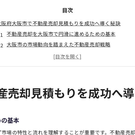
目次
大阪府大阪市で不動産売却見積もりを成功へ導く秘訣
不動産売却を大阪市で円滑に進めるための基本
大阪市の市場動向を踏まえた不動産売却戦略
信頼できる見積もりで不動産売却の不安を解消
不動産売却見積もり時に押さえるべき注意点
大阪市不動産売却で損をしない情報収集術
複数業者比較が鍵になる大阪市の不動産売却方法
動産売却見積もりを成功へ
不動産売却で複数業者比較を行うメリットとは
大阪市で信頼できる不動産買取業者の見極め方
不動産売却に役立つ業者ランキングの活用法
めの基本
悪質な業者を避けるための比較チェックポイント
ず市場の特性と流れを理解することが重要です。不動産売