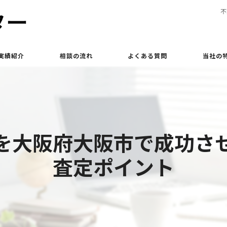
不
実績紹介
相談の流れ
よくある質問
当社の
買取
相続
を大阪府大阪市で成功さ
土地
査定ポイント
立ち退き
査定