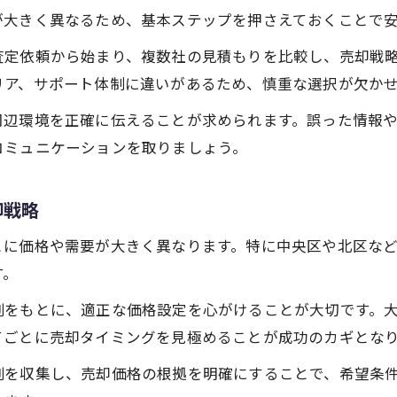
買取業者一覧を活用した大阪市不動産売却の流れ
が大きく異なるため、基本ステップを押さえておくことで
初めての不動産売却なら大阪市での見積もりが重要
査定依頼から始まり、複数社の見積もりを比較し、売却戦
初めての不動産売却で知っておきたい大阪市見積もり
リア、サポート体制に違いがあるため、慎重な選択が欠か
不動産売却見積もり時に重視すべきポイント解説
周辺環境を正確に伝えることが求められます。誤った情報
大阪市で戸惑わない不動産売却サポートの選び方
コミュニケーションを取りましょう。
不動産売却初心者が安心できる査定依頼の手順
大阪市で見積もりを活用した不動産売却成功法
却戦略
大阪市での不動産売却 相場を押さえた賢い査定法
とに価格や需要が大きく異なります。特に中央区や北区な
不動産売却で大阪市の相場を知る重要性
す。
相場を踏まえた不動産売却査定の進め方
をもとに、適正な価格設定を心がけることが大切です。大阪
大阪市の事例比較法で正確な不動産売却査定を実現
てごとに売却タイミングを見極めることが成功のカギとな
不動産売却見積もりで損をしない相場比較のポイント
例を収集し、売却価格の根拠を明確にすることで、希望条
高価買取を目指すための大阪市相場活用術