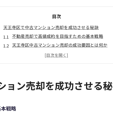
目次
天王寺区で中古マンション売却を成功させる秘訣
不動産売却で高値成約を目指すための基本戦略
天王寺区中古マンション売却の成功要因とは何か
中古マンションの不動産売却で注意すべきポイント
売却前に知っておきたい不動産売却の流れ
不動産売却を有利に進めるための事前準備
不動産売却の相場観を磨く実践ポイント解説
ンション売却を成功させる秘
不動産売却相場を正しく把握するための方法
中古マンションの相場比較で見落としがちな点
天王寺区の不動産売却相場と市場動向の特徴
基本戦略