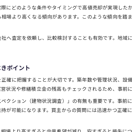
エリア別の売却事例を活用した不動産売却術
実際にどのような条件やタイミングで高値売却が実現した
高値成約へ導く中古マンション売却準備の極意
も相場より高くなる傾向があります。このような傾向を踏
不動産売却前に行うべき物件の魅力アップ術
内見対策と印象改善で不動産売却を有利に
会社へ査定を依頼し、比較検討することも有効です。地域
中古マンションのリフォーム活用法と不動産売却
スムーズな不動産売却につながる書類準備
べきポイント
高値成約を目指した不動産売却の事前チェック
納得の価格で売るために今知っておきたい知識
を正確に把握することが大切です。築年数や管理状況、設
不動産売却で納得価格を実現する交渉術
運営状況や修繕積立金の残高もチェックされるため、事前
売却タイミングの見極めが価格に与える影響
スペクション（建物状況調査）」の有無も重要です。事前
不動産売却で査定比較を活用する具体的方法
維持が可能になります。買主からの質問には迅速かつ正確
仲介と買取の違いが不動産売却に及ぼす効果
住み替えを見据えた不動産売却の資金計画
。相場より高すぎると内見希望が減り、安すぎると損失に