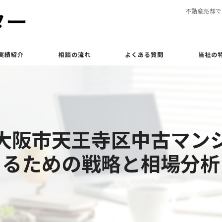
不動産売却で
実績紹介
相談の流れ
よくある質問
当社の
買取
相続
大阪市天王寺区中古マン
土地
るための戦略と相場分析
立ち退き
査定