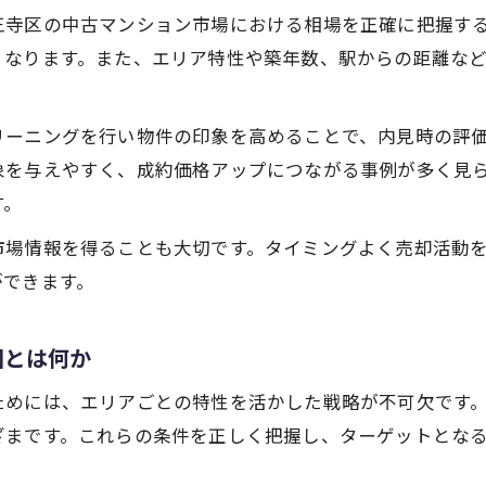
相場を参考にした不動産売却価格の決め方
王寺区の中古マンション市場における相場を正確に把握す
売却事例から学ぶ相場観の養い方と注意点
くなります。また、エリア特性や築年数、駅からの距離な
築年数や駅距離が影響する売却価格の現実
不動産売却で築年数が価格に与える影響分析
リーニングを行い物件の印象を高めることで、内見時の評
駅距離が中古マンション売却に及ぼす効果
象を与えやすく、成約価格アップにつながる事例が多く見
築浅・築古で異なる不動産売却のポイント
す。
不動産売却で重視すべき駅徒歩条件の見極め方
市場情報を得ることも大切です。タイミングよく売却活動
築年数ごとの売却価格差を賢く把握する方法
ができます。
エリアごとの違いを知った上手なマンション売却術
不動産売却でエリア特性を見極める重要性
因とは何か
天王寺区内でマンション売却成功が多いエリアの特
ためには、エリアごとの特性を活かした戦略が不可欠です
エリア比較による不動産売却戦略の立て方
ざまです。これらの条件を正しく把握し、ターゲットとな
町域ごとに異なる不動産売却のコツと注意点