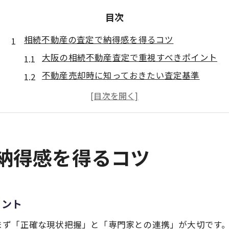
目次
相続不動産の査定で納得感を得るコツ
大阪の相続不動産査定で重視すべきポイント
不動産売却時に知っておきたい査定基準
相続専門の不動産会社を選ぶ理由とは
納得できる査定額を得るための比較方法
不動産業者買取のメリットと注意点
大阪市で安心できる不動産売却の進め方
で納得感を得るコツ
相続不動産売却での家族間トラブル防止策
大阪市の実績ある不動産売却手順を紹介
不動産売却の流れと相続整理の重要性
イント
収益不動産買取も視野に入れた売却戦略
まず「正確な現状把握」と「専門家との連携」が大切です