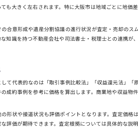
信頼できる相続専門不動産会社の選び方
っても大きく左右されます。特に大阪市は地域ごとに地価
不動産売却を考えるなら相続整理から着手
相続整理で不動産売却の手間を最小限に
での合意形成や遺産分割協議の進行状況が査定・売却のス
大阪市の不動産売却で重要な名義整理
的な知識を持つ不動産会社や司法書士・税理士との連携が
不動産査定時に必要な相続手続きの流れ
専門家連携で相続不動産売却を円滑に進行
準
査定後の不動産売却で得するポイント
専門家連携によるトラブル防止の決め手
として代表的なのは「取引事例比較法」「収益還元法」「
相続専門家と連携した不動産売却の安心感
件の成約事例を参考に価格を算出します。商業地や収益物
不動産売却で士業連携が重要な理由を解説
大阪市でのトラブル回避策と売却強み
地の形状や接道状況も評価ポイントとなります。査定価格
司法書士・税理士との協力による査定成功例
確な評価が期待できます。査定根拠については具体的な説
不動産業者買取を活用した円滑な売却法