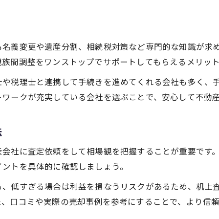
家族円満を叶える不動産査定の重要性
家族間の納得を重視した不動産査定方法
円満な相続不動産売却に役立つ対応術
も名義変更や遺産分割、相続税対策など専門的な知識が求
親族間調整をワンストップでサポートしてもらえるメリッ
不動産売却で家族の信頼を築く進め方
相続専門会社が提案する家族円満の秘訣
士や税理士と連携して手続きを進めてくれる会社も多く、
大阪市の不動産査定で意識すべき点
トワークが充実している会社を選ぶことで、安心して不動
複雑な相続手続きも安心の実践ステップ
法
相続不動産売却で役立つ実践的な手順解説
大阪市で複雑な相続も安心のサポート体制
産会社に査定依頼をして相場観を把握することが重要です。
不動産査定から売却までの流れを徹底解説
イントを具体的に確認しましょう。
士業連携によるスムーズな相続整理の方法
る、低すぎる場合は利益を損なうリスクがあるため、机上
不動産売却の失敗リスクを減らすポイント
た、口コミや実際の売却事例を参考にすることで、より信