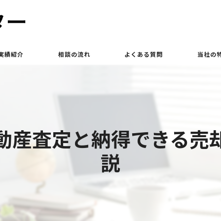
実績紹介
相談の流れ
よくある質問
当社の
買取
相続
動産査定と納得できる売
土地
説
立ち退き
査定