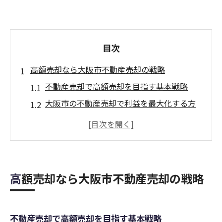
目次
高額売却なら大阪市不動産売却の戦略
不動産売却で高額売却を目指す基本戦略
大阪市の不動産売却で利益を最大化する方
法
高価買取を叶える不動産売却のポイント解
説
不動産売却成功のための大阪市特有の対策
高額売却なら大阪市不動産売却の戦略
大阪市で選ばれる不動産売却業者の特徴
資産価値が落ちない大阪市エリアを見極める
不動産売却時に注目すべき大阪市の資産価
不動産売却で高額売却を目指す基本戦略