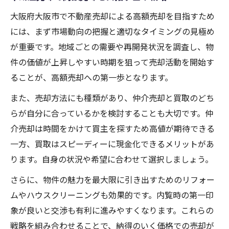
値
大阪府大阪市で不動産売却による高額売却を目指すため
資産価値が下がりにくいエリア選びのポイ
には、まず市場動向の把握と適切なタイミングの見極め
ント
が重要です。地域ごとの需要や再開発状況を調査し、物
大阪市で高額売却を狙える注目エリアの特
件の価値が上昇しやすい時期を狙って売却活動を開始す
徴
ることが、高額売却への第一歩となります。
不動産売却で損しないエリア選定の考え方
また、売却方法にも種類があり、仲介売却と買取のどち
安定した資産価値を保つ大阪市の街の傾向
らが自分に合っているかを検討することも大切です。仲
信頼できる不動産売却業者選定のコツ
介売却は時間をかけて買主を探すため高値が期待できる
一方、買取はスピーディーに現金化できるメリットがあ
不動産売却で失敗しない業者選びの基準解
ります。自身の状況や希望に合わせて選択しましょう。
説
大阪で信頼できる不動産売却業者の見極め
さらに、物件の魅力を最大限に引き出すためのリフォー
方
ムやハウスクリーニングも効果的です。内覧時の第一印
象が良いと交渉も有利に進みやすくなります。これらの
やめたほうがいい不動産屋の特徴と対策
戦略を組み合わせることで、納得のいく価格での売却が
不動産売却の口コミと評判を活かした業者