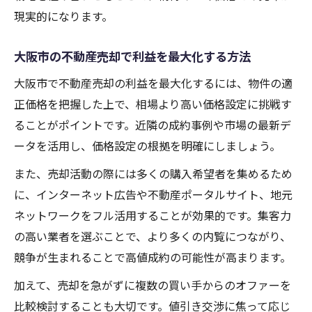
現実的になります。
選定
不動産売却業者ランキング活用の注意点
大阪市の不動産売却で利益を最大化する方法
再開発で変動する大阪市の売却市場動向
大阪市で不動産売却の利益を最大化するには、物件の適
再開発が不動産売却に及ぼす市場変動の影
正価格を把握した上で、相場より高い価格設定に挑戦す
響
ることがポイントです。近隣の成約事例や市場の最新デ
大阪市の再開発エリアで不動産売却を有利
ータを活用し、価格設定の根拠を明確にしましょう。
に
また、売却活動の際には多くの購入希望者を集めるため
大型プロジェクトが不動産売却価格に与え
に、インターネット広告や不動産ポータルサイト、地元
る効果
ネットワークをフル活用することが効果的です。集客力
不動産売却に役立つ大阪市の最新市場動向
の高い業者を選ぶことで、より多くの内覧につながり、
再開発が促進する不動産売却需要の高まり
競争が生まれることで高値成約の可能性が高まります。
安全な不動産売却を実現するチェックポイント
加えて、売却を急がずに複数の買い手からのオファーを
不動産売却で避けたい三大タブーと注意点
比較検討することも大切です。値引き交渉に焦って応じ