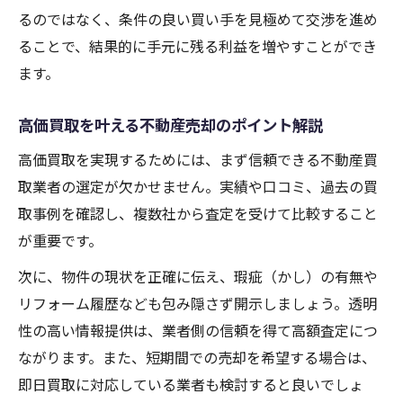
安全な不動産売却を叶える事前チェック事
るのではなく、条件の良い買い手を見極めて交渉を進め
項
ることで、結果的に手元に残る利益を増やすことができ
トラブルを防ぐ不動産売却の確認ポイント
ます。
一覧
高価買取を叶える不動産売却のポイント解説
安心して進めるための不動産売却手続きの
流れ
高価買取を実現するためには、まず信頼できる不動産買
悪質な不動産売却業者を見抜くチェック方
取業者の選定が欠かせません。実績や口コミ、過去の買
法
取事例を確認し、複数社から査定を受けて比較すること
大阪市で効率よく不動産売却益を最大化する方
が重要です。
法
次に、物件の現状を正確に伝え、瑕疵（かし）の有無や
不動産売却益を最大化するための実践テク
リフォーム履歴なども包み隠さず開示しましょう。透明
ニック
性の高い情報提供は、業者側の信頼を得て高額査定につ
大阪市で高価買取を目指す不動産売却のコ
ながります。また、短期間での売却を希望する場合は、
ツ
即日買取に対応している業者も検討すると良いでしょ