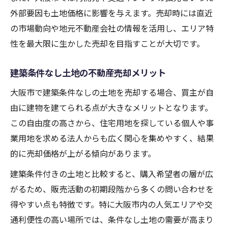
外部要因も土地価格に影響を与えます。売却時には直近
激安土地からわかる売却戦略
の市場動向や地元不動産会社の情報を活用し、エリア特
激安土地の特徴と不動産売却の難しさ
性を最大限に生かした売却を目指すことが大切です。
大阪市土地の激安事例に学ぶ注意点
不動産売却で激安を避けるポイント解説
建築条件なし土地の不動産売却メリット
土地価格が安い理由と対策のポイント
大阪市で建築条件なしの土地を売却する場合、買主が自
建築条件なし土地で高値売却を目指す
由に建物を建てられる点が大きなメリットとなります。
大阪市の土地価格動向と売り時判断
この自由度の高さから、住宅用地を探している個人や事
大阪市土地価格の最新動向と不動産売却
業用地を求める法人からも広く関心を集めやすく、結果
的に売却価格が上がる傾向があります。
売却タイミングを見極める市場分析法
不動産売却で得する価格上昇期の活用法
建築条件付きの土地と比較すると、購入希望者の層が広
がるため、販売活動の初期段階から多くの問い合わせを
大阪市土地賃貸と売却の比較ポイント
得やすい点も特徴です。特に大阪市内の人気エリアや交
建築条件なし土地の売却好機を逃さない
通利便性の高い場所では、条件なし土地の需要が高まり