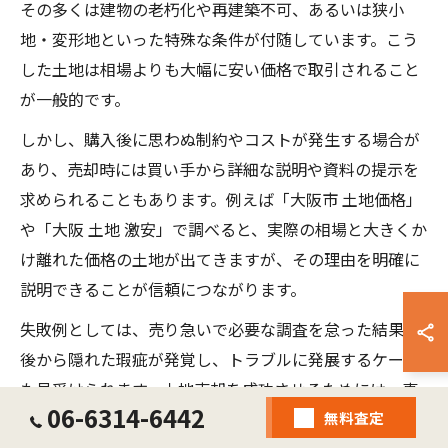
その多くは建物の老朽化や再建築不可、あるいは狭小
地・変形地といった特殊な条件が付随しています。こう
した土地は相場よりも大幅に安い価格で取引されること
が一般的です。
しかし、購入後に思わぬ制約やコストが発生する場合が
あり、売却時には買い手から詳細な説明や資料の提示を
求められることもあります。例えば「大阪市 土地価格」
や「大阪 土地 激安」で調べると、実際の相場と大きくか
け離れた価格の土地が出てきますが、その理由を明確に
説明できることが信頼につながります。
失敗例としては、売り急いで必要な調査を怠った結果、
後から隠れた瑕疵が発覚し、トラブルに発展するケース
も見受けられます。土地売却を成功させるためには、事
06-6314-6442
無料査定
前のリスクチェックと、購入希望者への誠実な情報提供