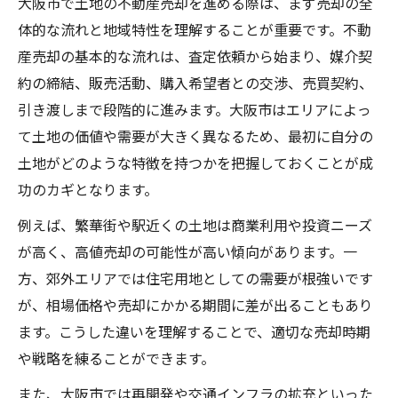
大阪市で土地の不動産売却を進める際は、まず売却の全
今注目の大阪市土地売却タイミング分析
体的な流れと地域特性を理解することが重要です。不動
不動産売却で相場高騰期を見極める方法
産売却の基本的な流れは、査定依頼から始まり、媒介契
建築条件なしの土地売却ポイント
約の締結、販売活動、購入希望者との交渉、売買契約、
建築条件なし土地の不動産売却魅力とは
引き渡しまで段階的に進みます。大阪市はエリアによっ
大阪市で人気の建築条件なし土地解説
て土地の価値や需要が大きく異なるため、最初に自分の
自由設計の強みを活かした売却方法
土地がどのような特徴を持つかを把握しておくことが成
不動産売却時の土地活用と価値向上策
功のカギとなります。
大阪市土地100坪超の売却成功ポイント
例えば、繁華街や駅近くの土地は商業利用や投資ニーズ
高く売るための不動産売却の知恵
が高く、高値売却の可能性が高い傾向があります。一
不動産売却で高値を狙う大阪市土地戦略
方、郊外エリアでは住宅用地としての需要が根強いです
が、相場価格や売却にかかる期間に差が出ることもあり
大阪市土地の相場分析で価格設定を最適化
ます。こうした違いを理解することで、適切な売却時期
激安土地との違いを明確に伝える方法
や戦略を練ることができます。
不動産売却で信頼される交渉術の実践
また、大阪市では再開発や交通インフラの拡充といった
大阪市土地の立地と日当たり活用術