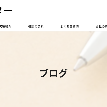
実績紹介
相談の流れ
よくある質問
当社の
買取
相続
土地
ブログ
立ち退き
査定