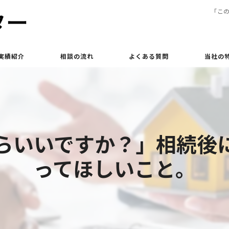
「こ
実績紹介
相談の流れ
よくある質問
当社の
買取
相続
らいいですか？」相続後
土地
ってほしいこと。
立ち退き
査定