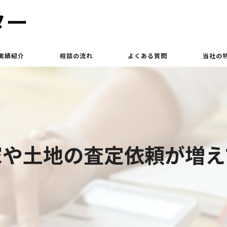
実績紹介
相談の流れ
よくある質問
当社の
買取
相続
土地
家や土地の査定依頼が増え
立ち退き
査定